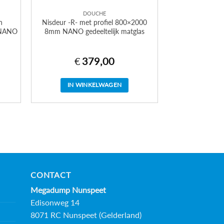
DOUCHE
n
Nisdeur -R- met profiel 800×2000
 NANO
8mm NANO gedeeltelijk matglas
€
379,00
IN WINKELWAGEN
CONTACT
Megadump Nunspeet
Edisonweg 14
8071 RC Nunspeet (Gelderland)