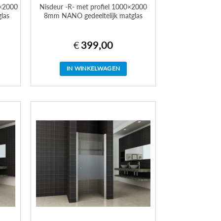
0×2000
Nisdeur -R- met profiel 1000×2000
las
8mm NANO gedeeltelijk matglas
€
399,00
IN WINKELWAGEN