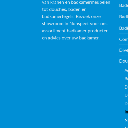
van kranen en badkamermeubelen
Bad
tot douches, baden en
badkamertegels
. Bezoek onze
Bad
showroom in Nunspeet voor ons
Bad
assortiment badkamer producten
en advies over uw badkamer.
Com
Dive
Dou
A
B
D
D
D
I
N