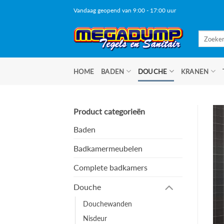
Ga
Vandaag geopend van 9:00 - 17:00 uur
naar
inhoud
Zoeken
naar:
HOME
BADEN
DOUCHE
KRANEN
Product categorieën
Baden
Badkamermeubelen
Complete badkamers
Douche
Douchewanden
Nisdeur