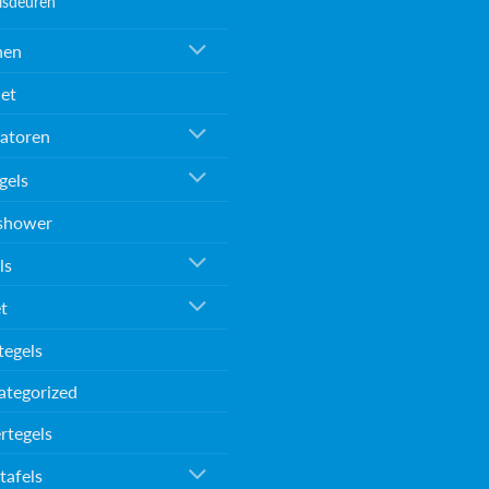
isdeuren
nen
et
atoren
gels
shower
ls
et
tegels
ategorized
rtegels
tafels