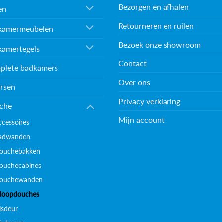
Bezorgen en afhalen
en
Retourneren en ruilen
kamermeubelen
Bezoek onze showroom
kamertegels
Contact
plete badkamers
Over ons
rsen
Privacy verklaring
che
Mijn account
ccessoires
adwanden
ouchebakken
ouchecabines
ouchewanden
nloopdouches
isdeur