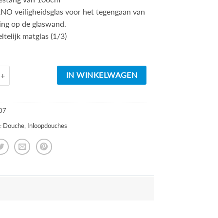
 veiligheidsglas voor het tegengaan van
ting op de glaswand.
telijk matglas (1/3)
d
Inloopdouche + muurprofiel 900x2000 10mm NANO gedeeltelijk matg
IN WINKELWAGEN
07
:
Douche
,
Inloopdouches