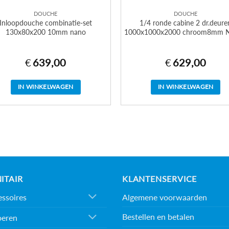
DOUCHE
DOUCHE
Inloopdouche combinatie-set
1/4 ronde cabine 2 dr.deure
130x80x200 10mm nano
1000x1000x2000 chroom8mm
€
639,00
€
629,00
IN WINKELWAGEN
IN WINKELWAGEN
ITAIR
KLANTENSERVICE
Algemene voorwaarden
ssoires
Bestellen en betalen
oeren