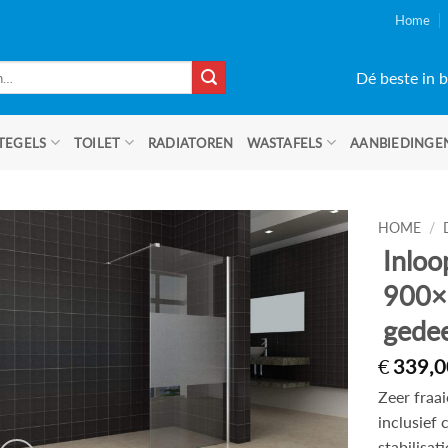
Home
Dé beste in b
TEGELS
TOILET
RADIATOREN
WASTAFELS
AANBIEDINGE
HOME
/
Inloo
900
gedee
€
339,0
Zeer fraa
inclusief
stabilisa