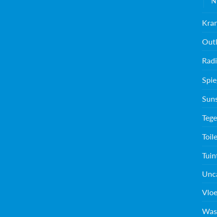
N
Kra
Outl
Radi
Spie
Sun
Tege
Toil
Tuin
Unc
Vloe
Was