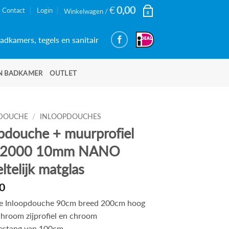
€
0,00
Contact
Login
Winkelwagen /
0
adkamers, tegels en sanitair
N BADKAMER
OUTLET
DOUCHE
/
INLOOPDOUCHES
pdouche + muurprofiel
×2000 10mm NANO
ltelijk matglas
0
ie Inloopdouche 90cm breed 200cm hoog
 chroom zijprofiel en chroom
tiestang van 100cm