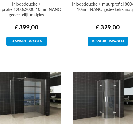
Inloopdouche +
Inloopdouche + muurprofiel 80
rprofiel1200x2000 10mm NANO
10mm NANO gedeeltelijk matg
gedeeltelijk matglas
€
399,00
€
329,00
IN WINKELWAGEN
IN WINKELWAGEN