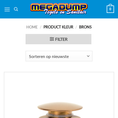
Ga
0
naar
inhoud
HOME
/
PRODUCT KLEUR
/
BRONS
FILTER