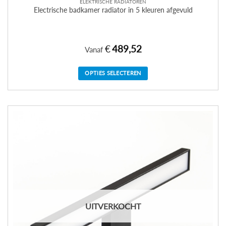
ELEKTRISCHE RADIATOREN
Electrische badkamer radiator in 5 kleuren afgevuld
€
489,52
Vanaf
OPTIES SELECTEREN
Dit
product
heeft
meerdere
variaties.
Deze
optie
kan
gekozen
worden
op
de
UITVERKOCHT
productpagina