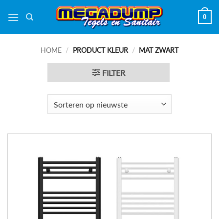
Ga
0
naar
inhoud
HOME
/
PRODUCT KLEUR
/
MAT ZWART
FILTER