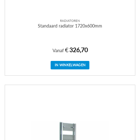
RADIATOREN
Standaard radiator 1720x600mm
€
326,70
Vanaf
IN WINKELWAGEN
Dit
product
heeft
meerdere
variaties.
Deze
optie
kan
gekozen
worden
op