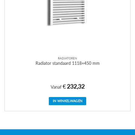
RADIATOREN
Radiator standaard 1118×450 mm
€
232,32
Vanaf
IN WINKELWAGEN
Dit
product
heeft
meerdere
variaties.