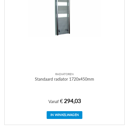
de
productpagina
RADIATOREN
Standaard radiator 1720x450mm
€
294,03
Vanaf
IN WINKELWAGEN
Dit
product