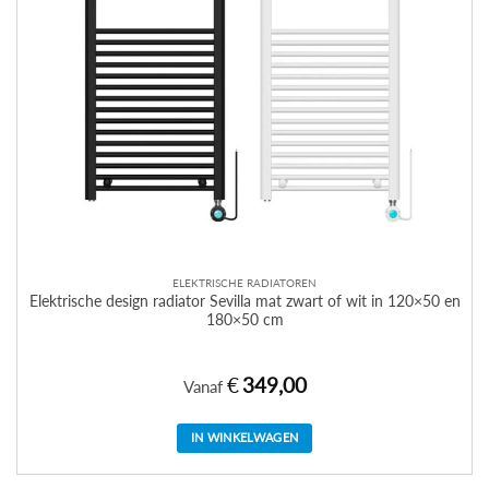
ELEKTRISCHE RADIATOREN
Elektrische design radiator Sevilla mat zwart of wit in 120×50 en
180×50 cm
€
349,00
Vanaf
IN WINKELWAGEN
Dit
product