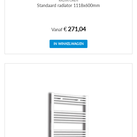
RADIATOREN
Standaard radiator 1118x600mm
€
271,04
Vanaf
IN WINKELWAGEN
Dit
product
heeft
meerdere
variaties.
Deze
optie
kan
gekozen
worden
op
de
productpagina