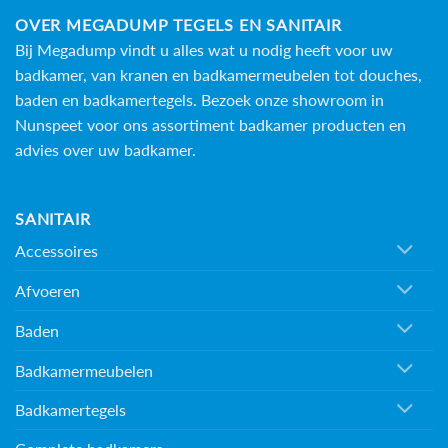
Deze
OVER MEGADUMP TEGELS EN SANITAIR
optie
Bij Megadump vindt u alles wat u nodig heeft voor uw
kan
badkamer, van kranen en badkamermeubelen tot douches,
gekozen
baden en
badkamertegels
. Bezoek onze showroom in
worden
op
Nunspeet voor ons assortiment badkamer producten en
de
advies over uw badkamer.
productpagina
SANITAIR
Accessoires
Afvoeren
Baden
Badkamermeubelen
Badkamertegels