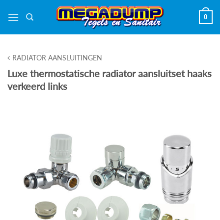
Ga
0
naar
inhoud
RADIATOR AANSLUITINGEN
Luxe thermostatische radiator aansluitset haaks
verkeerd links