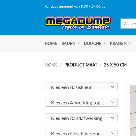
Ga
Vandaag geopend van 9:00 - 17:00 uur
naar
inhoud
Zoeken
naar:
HOME
BADEN
DOUCHE
KRANEN
HOME
/
PRODUCT MAAT
/
25 X 50 CM
Kies een Basiskleur
Kies een Afwerking toplaag
Kies een Randafwerking
Kies een Geschikt voor