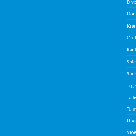
Dive
Dou
Kra
Outl
Radi
Spie
Sun
Tege
Toil
Tuin
Unc
Vloe