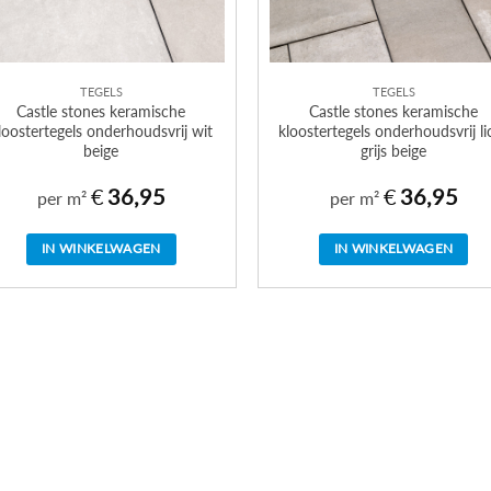
TEGELS
TEGELS
Castle stones keramische
Castle stones keramische
loostertegels onderhoudsvrij wit
kloostertegels onderhoudsvrij li
beige
grijs beige
€
36,95
€
36,95
per m²
per m²
IN WINKELWAGEN
IN WINKELWAGEN