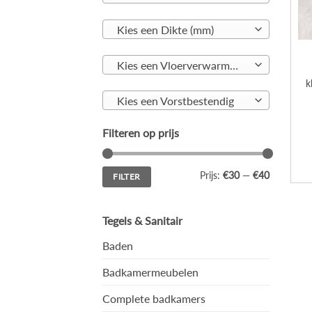
Kies een Dikte (mm)
Kies een Vloerverwarming geschikt
k
Kies een Vorstbestendig
Filteren op prijs
Min.
Max.
Prijs:
€30
—
€40
FILTER
prijs
prijs
Tegels & Sanitair
Baden
Badkamermeubelen
Complete badkamers