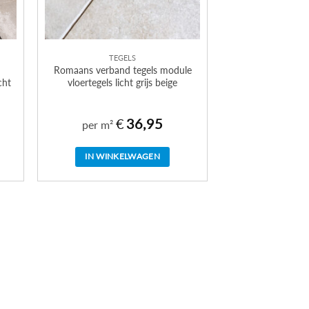
TEGELS
Romaans verband tegels module
cht
vloertegels licht grijs beige
€
36,95
per m²
IN WINKELWAGEN