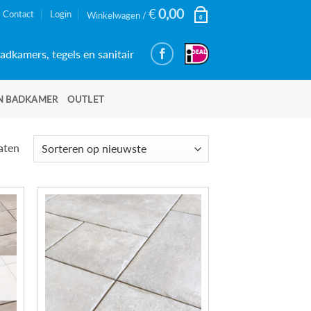
€
0,00
Contact
Login
Winkelwagen /
0
adkamers, tegels en sanitair
N BADKAMER
OUTLET
Gesorteerd
taten
op
nieuwste