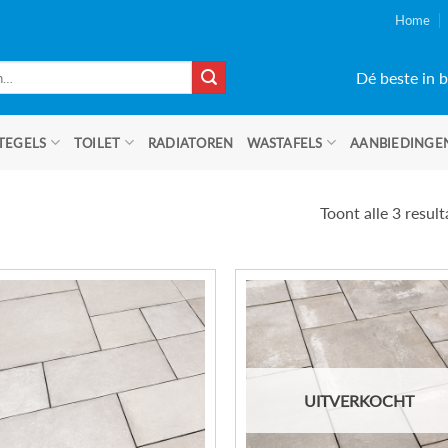
Home
Dé beste in b
TEGELS
TOILET
RADIATOREN
WASTAFELS
AANBIEDINGE
Toont alle 3 resul
UITVERKOCHT