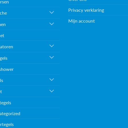
rsen
Privacy verklaring
che
Mijn account
nen
et
atoren
gels
shower
ls
et
tegels
ategorized
rtegels