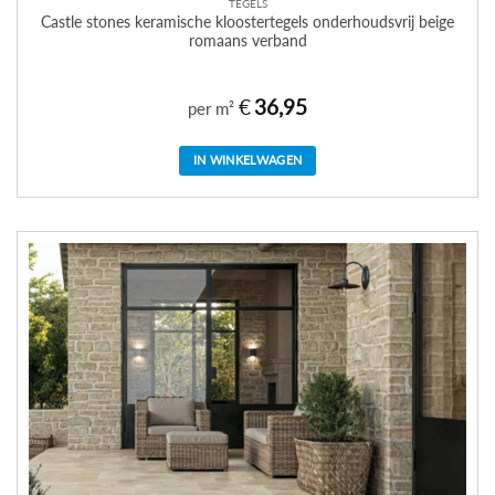
TEGELS
Castle stones keramische kloostertegels onderhoudsvrij beige
romaans verband
€
36,95
per m²
IN WINKELWAGEN