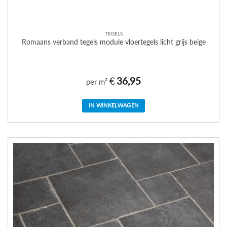
TEGELS
Romaans verband tegels module vloertegels licht grijs beige
€
36,95
per m²
IN WINKELWAGEN