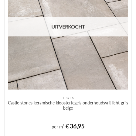
UITVERKOCHT
TEGELS
Castle stones keramische kloostertegels onderhoudsvrij licht grijs
beige
€
36,95
per m²