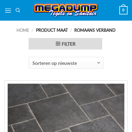
Ga
0
naar
inhoud
HOME
/
PRODUCT MAAT
/
ROMAANS VERBAND
FILTER