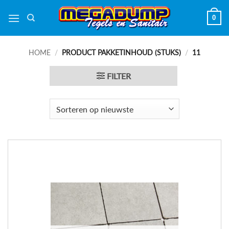
Ga
0
naar
inhoud
HOME
/
PRODUCT PAKKETINHOUD (STUKS)
/
11
FILTER