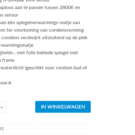
traploos aan te passen tussen 2800K en
v sensor
van één spiegelverwarmings-matje van
m ter voorkoming van condensvorming
e condens verdwijnt uitsluitend op de plek
erwarmingsmatje
gheids-, met folie beklede spiegel met
m frame
twaterdicht (geschikt voor rondom bad of
asse A
d
Rechthoekige condensvrije LED-spiegel 1000x600 matzwart aantal
IN WINKELWAGEN
92