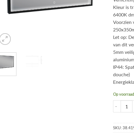
Kleur is 
6400K dm
Voorzien 
250x350m
Let op: D
van dit v
5mm veili
aluminiu
IP44: Spa
douche)
Energiekl
Op voorraa
SKU:
38.41