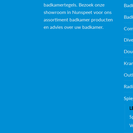
badkamertegels
. Bezoek onze
Bad
showroom in Nunspeet voor ons
Bad
assortiment badkamer producten
en advies over uw badkamer.
Com
Dive
Dou
Kra
Outl
Radi
Spie
L
S
Ve