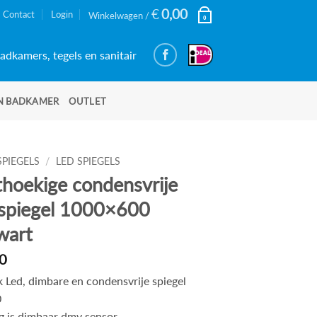
€
0,00
Contact
Login
Winkelwagen /
0
adkamers, tegels en sanitair
N BADKAMER
OUTLET
SPIEGELS
/
LED SPIEGELS
hoekige condensvrije
spiegel 1000×600
wart
0
 Led, dimbare en condensvrije spiegel
0
ng is dimbaar dmv sensor