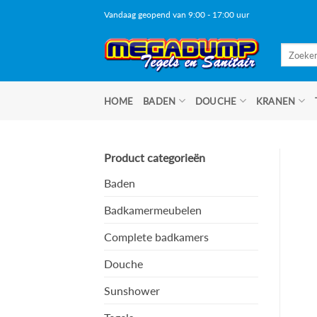
Ga
Vandaag geopend van 9:00 - 17:00 uur
naar
inhoud
Zoeken
naar:
HOME
BADEN
DOUCHE
KRANEN
Product categorieën
Baden
Badkamermeubelen
Complete badkamers
Douche
Sunshower