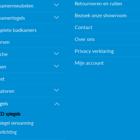
Retourneren en ruilen
kamermeubelen
Bezoek onze showroom
kamertegels
Contact
plete badkamers
Over ons
rsen
Privacy verklaring
che
Mijn account
nen
et
atoren
gels
ED spiegels
piegel verwarming
rlichting