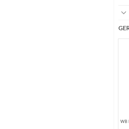
GE
WB D