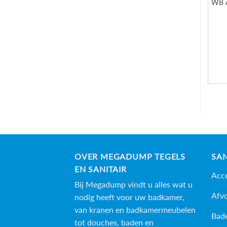
WB A
OVER MEGADUMP TEGELS
SAN
EN SANITAIR
Acce
Bij Megadump vindt u alles wat u
Afv
nodig heeft voor uw badkamer,
van kranen en badkamermeubelen
Bad
tot douches, baden en