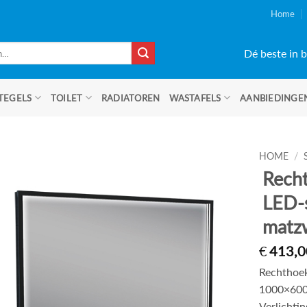
Home
Dé beste in b
TEGELS
TOILET
RADIATOREN
WASTAFELS
AANBIEDINGE
HOME
/
Recht
LED-
matz
€
413,0
Rechthoek
1000×60
Verlichti