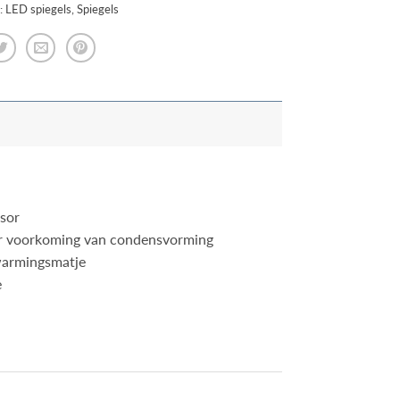
:
LED spiegels
,
Spiegels
nsor
r voorkoming van condensvorming
rwarmingsmatje
e