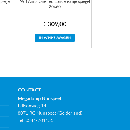
piegel
WB Ambi One Led condensvrije spiegel
80×60
€
309,00
IN WINKELWAGEN
CONTACT
Megadump Nunspeet
Edisonweg 14
8071 RC Nunspeet (Gelderland)
Tel: 0341-701155