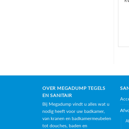
RV
OVER MEGADUMP TEGELS
SAN
EN SANITAIR
Acce
Bij Megadump vindt u alles wat u
Afv
nodig heeft voor uw badkamer,
van kranen en badkamermeubelen
A
tot douches, baden en