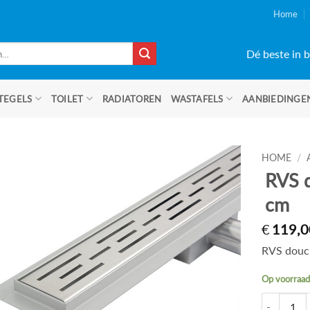
Home
Dé beste in b
TEGELS
TOILET
RADIATOREN
WASTAFELS
AANBIEDINGE
HOME
/
RVS 
cm
€
119,0
RVS douc
Op voorraa