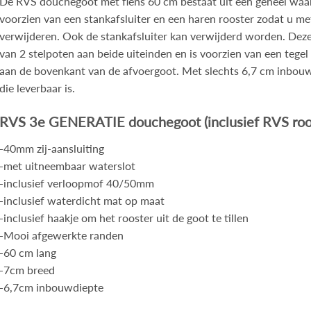
De RVS douchegoot met flens 60 cm bestaat uit één geheel waard
voorzien van een stankafsluiter en een haren rooster zodat u m
verwijderen. Ook de stankafsluiter kan verwijderd worden. Deze
van 2 stelpoten aan beide uiteinden en is voorzien van een tegel fl
aan de bovenkant van de afvoergoot. Met slechts 6,7 cm inbouwd
die leverbaar is.
RVS 3e GENERATIE douchegoot (inclusief RVS roo
-40mm zij-aansluiting
-met uitneembaar waterslot
-inclusief verloopmof 40/50mm
-inclusief waterdicht mat op maat
-inclusief haakje om het rooster uit de goot te tillen
-Mooi afgewerkte randen
-60 cm lang
-7cm breed
-6,7cm inbouwdiepte