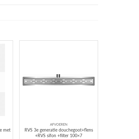
AFVOEREN
e met
RVS 3e generatie douchegoot+flens
+RVS sifon +filter 100×7