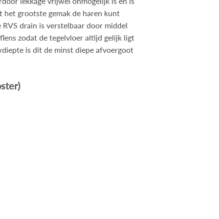
oor lekkage vrijwel onmogelijk is en is
et het grootste gemak de haren kunt
 RVS drain is verstelbaar door middel
ens zodat de tegelvloer altijd gelijk ligt
iepte is dit de minst diepe afvoergoot
ster)