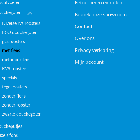
Retourneren en ruilen
adafvoeren
ouchegoten
Bezoek onze showroom
Diverse rvs roosters
Contact
ECO douchegoten
Over ons
glasroosters
Privacy verklaring
met flens
met muurflens
Mijn account
RVS roosters
specials
tegelroosters
zonder flens
zonder rooster
zwarte douchegoten
oucheputjes
uxe sifons