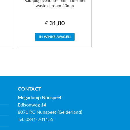
Bad-plugoverloop-combinatie met
m
waste chroom 40mm
€
31,00
IN WINKELWAGEN
CONTACT
Megadump Nunspeet
Edisonweg 14
8071 RC Nunspeet (Gelderland)
Tel: 0341-701155