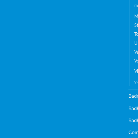
m
M
S
To
Ur
V
V
V
v
Bad
Bad
Bad
Com