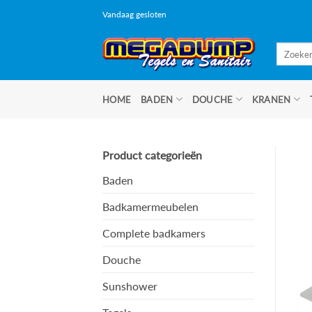
Ga
Vandaag gesloten
naar
inhoud
Zoeken
naar:
HOME
BADEN
DOUCHE
KRANEN
Product categorieën
Baden
Badkamermeubelen
Complete badkamers
Douche
Sunshower