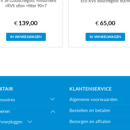
S 3e G.douchegoot +muurflens
Eco RVS douchegoot 60c
+RVS sifon +filter 90×7
€
139,00
€
65,00
IN WINKELWAGEN
IN WINKELWAGEN
ITAIR
KLANTENSERVICE
Algemene voorwaarden
ssoires
Bestellen en betalen
oeren
Bezorgen en afhalen
fvoerpluggen