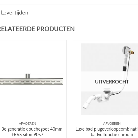
Levertijden
RELATEERDE PRODUCTEN
UITVERKOCHT
AFVOEREN
AFVOEREN
 3e generatie douchegoot 40mm
Luxe bad plugoverloopcombinati
+RVS sifon 90×7
badvulfunctie chroom