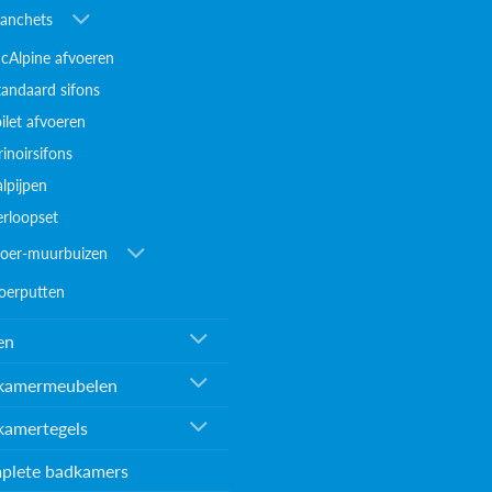
anchets
cAlpine afvoeren
tandaard sifons
ilet afvoeren
inoirsifons
alpijpen
erloopset
loer-muurbuizen
loerputten
en
kamermeubelen
kamertegels
plete badkamers