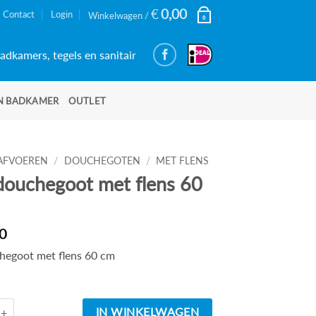
€
0,00
Contact
Login
Winkelwagen /
0
adkamers, tegels en sanitair
N BADKAMER
OUTLET
AFVOEREN
/
DOUCHEGOTEN
/
MET FLENS
douchegoot met flens 60
0
hegoot met flens 60 cm
d
RVS douchegoot met flens 60 cm aantal
IN WINKELWAGEN