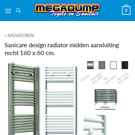
Ga
0
naar
inhoud
RADIATOREN
Sanicare design radiator midden aansluiting
recht 160 x 60 cm.