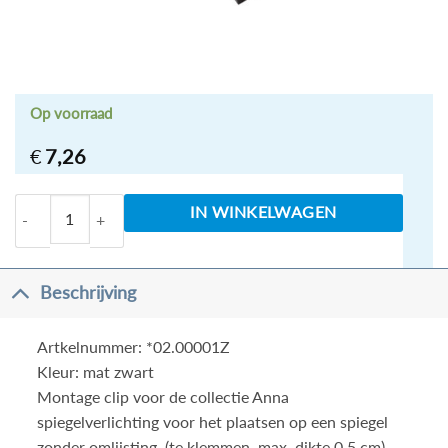
Op voorraad
€
7,26
Sanicare spiegelverlichting montage clip Anna mat zw
IN WINKELWAGEN
Beschrijving
Artkelnummer: *02.00001Z
Kleur: mat zwart
Montage clip voor de collectie Anna
spiegelverlichting voor het plaatsen op een spiegel
zonder omlijsting. (te klemmen, max. dikte 0,5 cm).