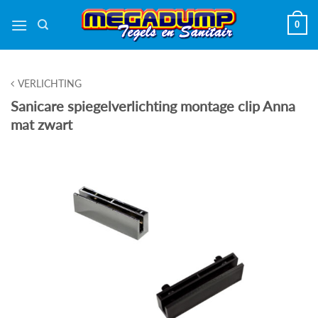
Ga
0
naar
inhoud
VERLICHTING
Sanicare spiegelverlichting montage clip Anna
mat zwart