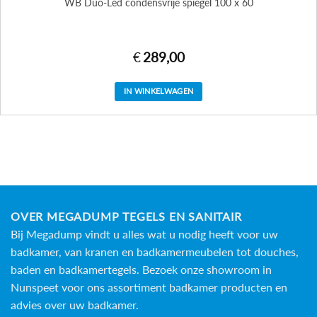
WB Duo-Led condensvrije spiegel 100 x 60
€
289,00
IN WINKELWAGEN
OVER MEGADUMP TEGELS EN SANITAIR
Bij Megadump vindt u alles wat u nodig heeft voor uw
badkamer, van kranen en badkamermeubelen tot douches,
baden en
badkamertegels
. Bezoek onze showroom in
Nunspeet voor ons assortiment badkamer producten en
advies over uw badkamer.