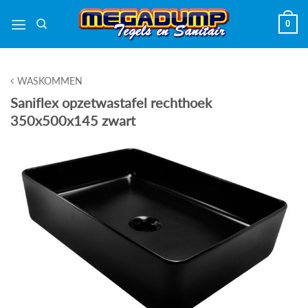
Ga
0
naar
inhoud
WASKOMMEN
Saniflex opzetwastafel rechthoek
350x500x145 zwart