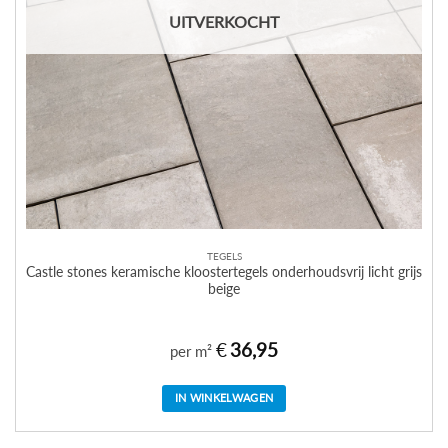
UITVERKOCHT
TEGELS
Castle stones keramische kloostertegels onderhoudsvrij licht grijs
beige
€
36,95
per m²
IN WINKELWAGEN