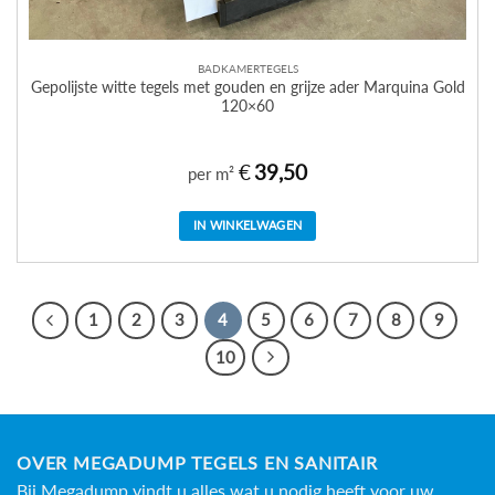
BADKAMERTEGELS
Gepolijste witte tegels met gouden en grijze ader Marquina Gold
120×60
€
39,50
per m²
IN WINKELWAGEN
1
2
3
4
5
6
7
8
9
10
OVER MEGADUMP TEGELS EN SANITAIR
Bij Megadump vindt u alles wat u nodig heeft voor uw