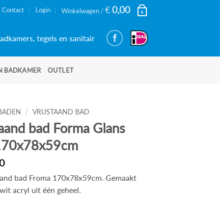
€
0,00
Contact
Login
Winkelwagen /
0
adkamers, tegels en sanitair
N BADKAMER
OUTLET
BADEN
/
VRIJSTAAND BAD
taand bad Forma Glans
170x78x59cm
0
taand bad Froma 170x78x59cm. Gemaakt
wit acryl uit één geheel.
d