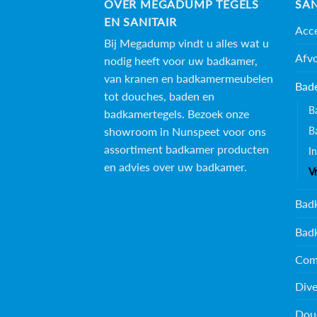
OVER MEGADUMP TEGELS
SAN
EN SANITAIR
Acce
Bij Megadump vindt u alles wat u
Afv
nodig heeft voor uw badkamer,
van kranen en badkamermeubelen
Bad
tot douches, baden en
B
badkamertegels
. Bezoek onze
showroom in Nunspeet voor ons
B
assortiment badkamer producten
I
en advies over uw badkamer.
V
Bad
Bad
Com
Dive
Dou