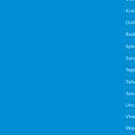
Kra
Outl
Radi
Spie
Sun
Tege
Toil
Tuin
Unc
Vloe
Was