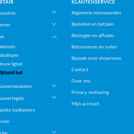
ITAIR
KLANTENSERVICE
Algemene voorwaarden
ssoires
Bestellen en betalen
oeren
Bezorgen en afhalen
en
Retourneren en ruilen
adensets
aduitlopen
Bezoek onze showroom
nbouw ligbad
Contact
rijstaand bad
Over ons
kamermeubelen
Privacy verklaring
kamertegels
Mijn account
plete badkamers
rsen
che