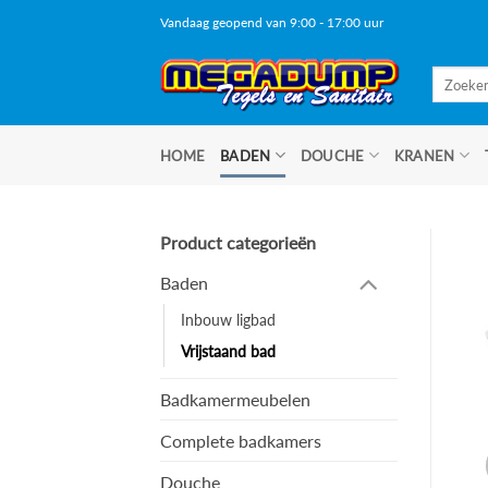
Ga
Vandaag geopend van 9:00 - 17:00 uur
naar
inhoud
Zoeken
naar:
HOME
BADEN
DOUCHE
KRANEN
Product categorieën
Baden
Inbouw ligbad
Vrijstaand bad
Badkamermeubelen
Complete badkamers
Douche