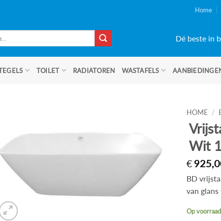
Home
Dé beste in b
TEGELS
TOILET
RADIATOREN
WASTAFELS
AANBIEDINGE
HOME
/
Vrijs
Wit 
€
925,0
BD vrijs
van glans 
Op voorraa