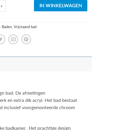
Vrijstaand bad Forma Glans Wit 170x78x59cm aantal
IN WINKELWAGEN
:
Baden
,
Vrijstaand bad
sign bad. De afmetingen
rk en extra dik acryl. Het bad bestaat
erd inclusief voorgemonteerde chroom
elke badkamer. Het prachtige design