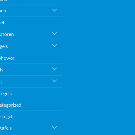
nen
et
atoren
gels
shower
ls
et
tegels
ategorized
rtegels
tafels