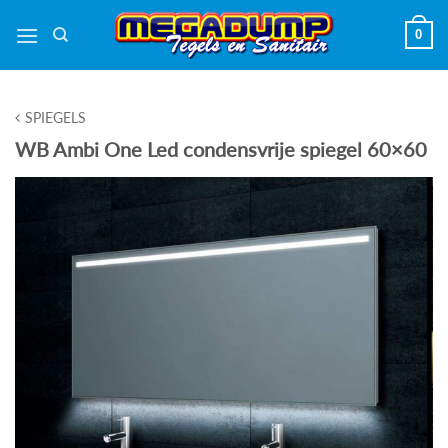
Ga
0
naar
inhoud
SPIEGELS
WB Ambi One Led condensvrije spiegel 60×60