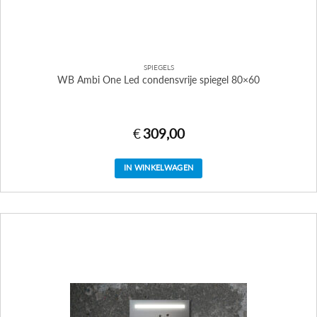
SPIEGELS
WB Ambi One Led condensvrije spiegel 80×60
€
309,00
IN WINKELWAGEN