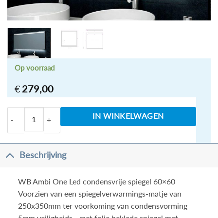
Op voorraad
€
279,00
WB Ambi One Led condensvrije spiegel 60x60 aantal
IN WINKELWAGEN
Beschrijving
WB Ambi One Led condensvrije spiegel 60×60
Voorzien van een spiegelverwarmings-matje van
250x350mm ter voorkoming van condensvorming
5mm veiligheids-, met folie beklede spiegel met