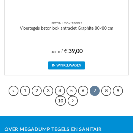
BETON LOOK TEGELS
Vloertegels betonlook antraciet Graphite 80×80 cm
€
39,00
per m²
IN WINKELWAGEN
1
2
3
4
5
6
7
8
9
10
OVER MEGADUMP TEGELS EN SANITAIR