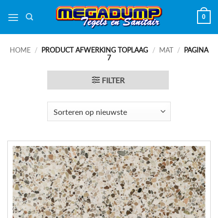
Ga
0
naar
inhoud
HOME
/
PRODUCT AFWERKING TOPLAAG
/
MAT
/
PAGINA
7
FILTER