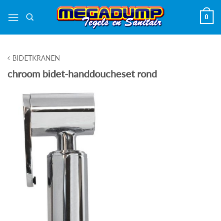
Ga
0
naar
inhoud
BIDETKRANEN
chroom bidet-handdoucheset rond