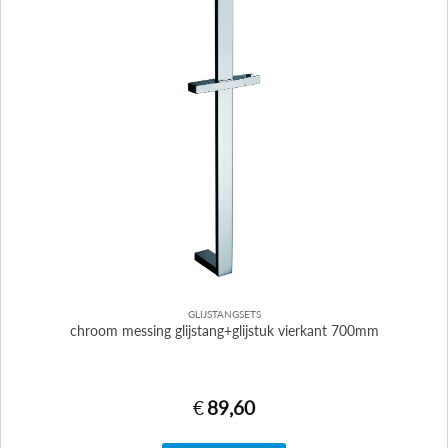
GLIJSTANGSETS
chroom messing glijstang+glijstuk vierkant 700mm
€
89,60