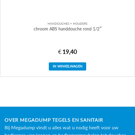
HANDOUCHES + HOUDERS
chroom ABS handdouche rond 1/2″
€
19,40
IN WINKELWAGEN
OVER MEGADUMP TEGELS EN SANITAIR
Bij Megadump vindt u alles wat u nodig heeft voor uw
badkamer, van kranen en badkamermeubelen tot douches,