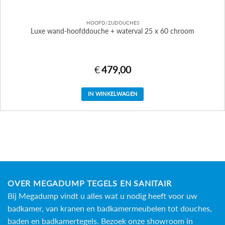
HOOFD/ZIJDOUCHES
Luxe wand-hoofddouche + waterval 25 x 60 chroom
€
479,00
IN WINKELWAGEN
OVER MEGADUMP TEGELS EN SANITAIR
Bij Megadump vindt u alles wat u nodig heeft voor uw
badkamer, van kranen en badkamermeubelen tot douches,
baden en
badkamertegels
. Bezoek onze showroom in