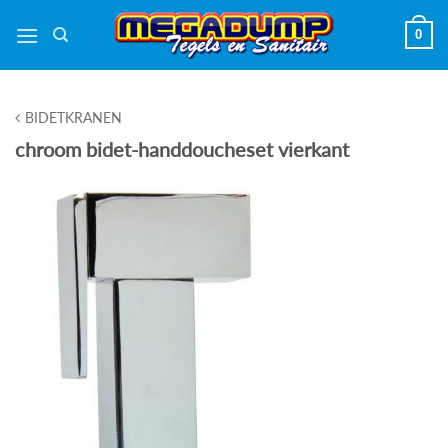
Ga
0
naar
inhoud
BIDETKRANEN
chroom bidet-handdoucheset vierkant