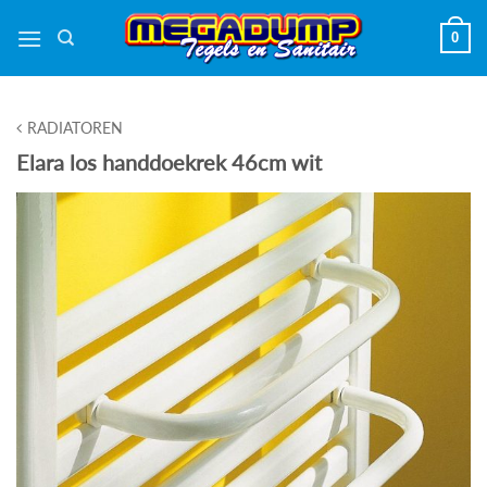
Ga
0
naar
inhoud
RADIATOREN
Elara los handdoekrek 46cm wit