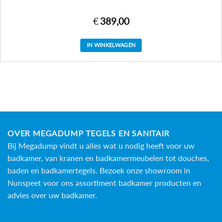
€
389,00
IN WINKELWAGEN
OVER MEGADUMP TEGELS EN SANITAIR
Bij Megadump vindt u alles wat u nodig heeft voor uw
badkamer, van kranen en badkamermeubelen tot douches,
baden en
badkamertegels
. Bezoek onze showroom in
Nunspeet voor ons assortiment badkamer producten en
advies over uw badkamer.