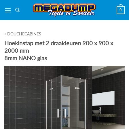
Ga
0
naar
inhoud
DOUCHECABINES
Hoekinstap met 2 draaideuren 900 x 900 x
2000 mm
8mm NANO glas