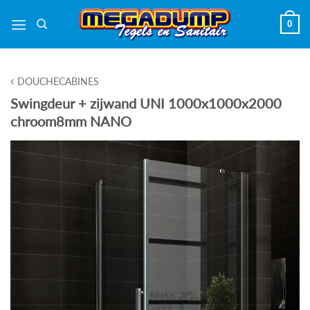
Ga
0
naar
inhoud
DOUCHECABINES
Swingdeur + zijwand UNI 1000x1000x2000
chroom8mm NANO