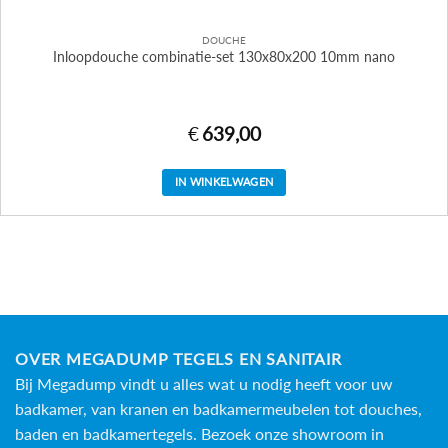
DOUCHE
Inloopdouche combinatie-set 130x80x200 10mm nano
€
639,00
IN WINKELWAGEN
OVER MEGADUMP TEGELS EN SANITAIR
Bij Megadump vindt u alles wat u nodig heeft voor uw
badkamer, van kranen en badkamermeubelen tot douches,
baden en
badkamertegels
. Bezoek onze showroom in