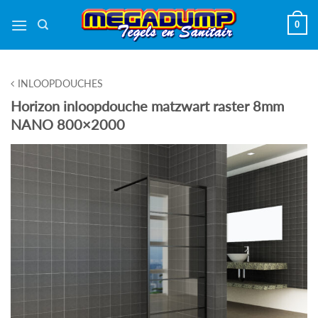
Ga
0
naar
inhoud
INLOOPDOUCHES
Horizon inloopdouche matzwart raster 8mm
NANO 800×2000