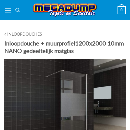
Ga
0
naar
inhoud
INLOOPDOUCHES
Inloopdouche + muurprofiel1200x2000 10mm
NANO gedeeltelijk matglas