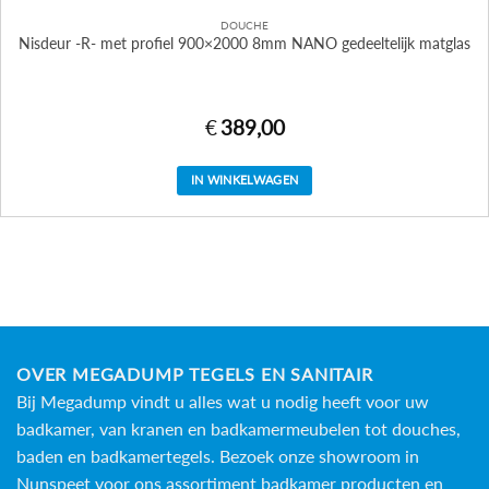
DOUCHE
Nisdeur -R- met profiel 900×2000 8mm NANO gedeeltelijk matglas
€
389,00
IN WINKELWAGEN
OVER MEGADUMP TEGELS EN SANITAIR
Bij Megadump vindt u alles wat u nodig heeft voor uw
badkamer, van kranen en badkamermeubelen tot douches,
baden en
badkamertegels
. Bezoek onze showroom in
Nunspeet voor ons assortiment badkamer producten en