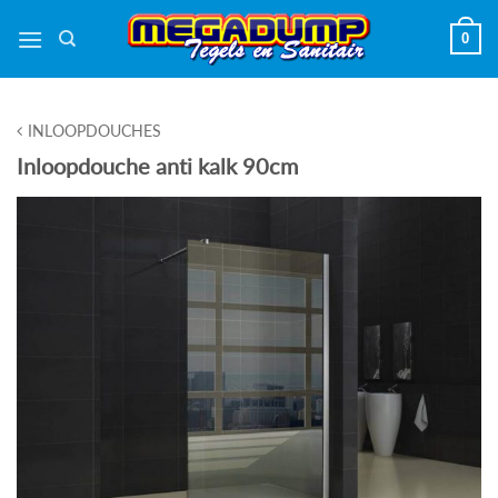
Ga
0
naar
inhoud
INLOOPDOUCHES
Inloopdouche anti kalk 90cm