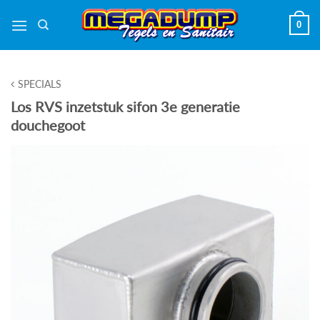
Ga
0
naar
inhoud
SPECIALS
Los RVS inzetstuk sifon 3e generatie
douchegoot