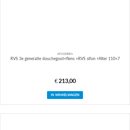
AFVOEREN
RVS 3e generatie douchegoot+flens +RVS sifon +filter 110×7
€
213,00
IN WINKELWAGEN