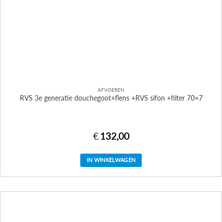
AFVOEREN
RVS 3e generatie douchegoot+flens +RVS sifon +filter 70×7
€
132,00
IN WINKELWAGEN