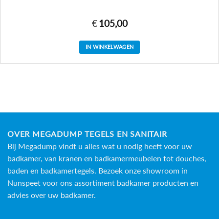
€
105,00
IN WINKELWAGEN
OVER MEGADUMP TEGELS EN SANITAIR
Bij Megadump vindt u alles wat u nodig heeft voor uw
badkamer, van kranen en badkamermeubelen tot douches,
baden en
badkamertegels
. Bezoek onze showroom in
Nunspeet voor ons assortiment badkamer producten en
advies over uw badkamer.