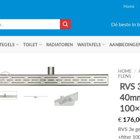
Home
Dé beste in b
TEGELS
TOILET
RADIATOREN
WASTAFELS
AANBIEDINGE
HOME
/
FLENS
RVS 
40mm 
100×
€
176,0
RVS 3e g
+filter 1