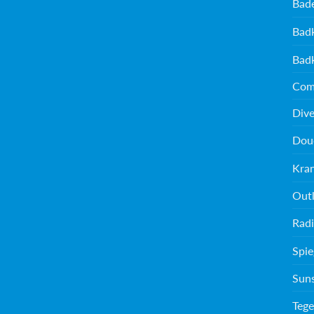
Bad
Bad
Bad
Com
Dive
Dou
Kra
Outl
Radi
Spie
Sun
Tege