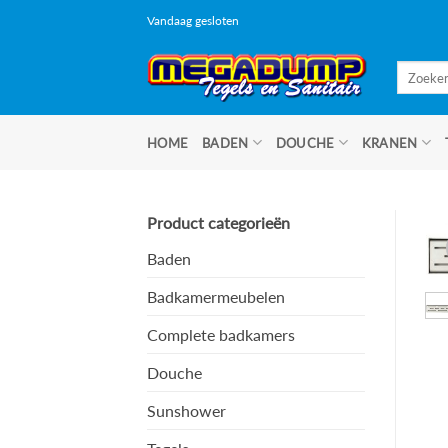
Ga
Vandaag gesloten
naar
inhoud
Zoeken
naar:
HOME
BADEN
DOUCHE
KRANEN
Product categorieën
Baden
Badkamermeubelen
Complete badkamers
Douche
Sunshower