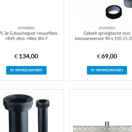
AFVOEREN
AFVOEREN
S 3e G.douchegoot +muurflens
Geberit sprongbocht voor
+RVS sifon +filter 80×7
inbouwreservoir 90 x 110 15-
€
134,00
€
69,00
IN WINKELWAGEN
IN WINKELWAGEN