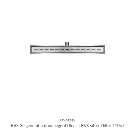
AFVOEREN
RVS 3e generatie douchegoot+flens +RVS sifon +filter 110×7