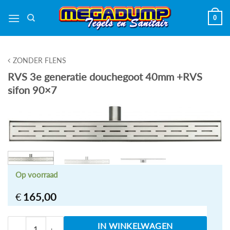
Ga
0
naar
inhoud
ZONDER FLENS
RVS 3e generatie douchegoot 40mm +RVS
sifon 90×7
Op voorraad
€
165,00
RVS 3e generatie douchegoot 40mm +RVS sifon 90x
IN WINKELWAGEN