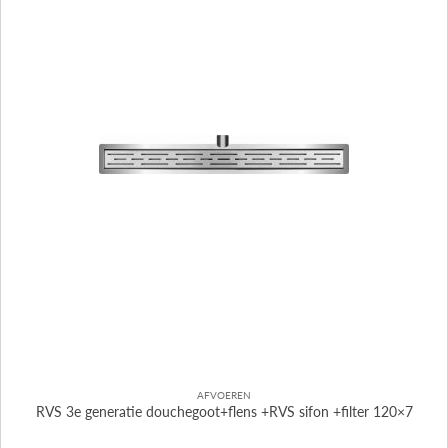
AFVOEREN
RVS 3e generatie douchegoot+flens +RVS sifon +filter 120×7