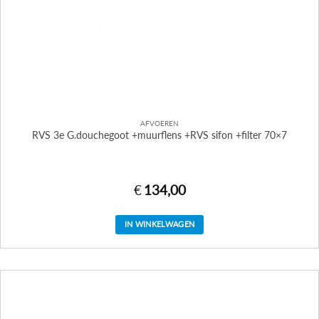
AFVOEREN
RVS 3e G.douchegoot +muurflens +RVS sifon +filter 70×7
€
134,00
IN WINKELWAGEN