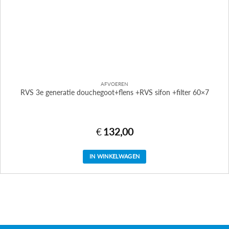
AFVOEREN
RVS 3e generatie douchegoot+flens +RVS sifon +filter 60×7
€
132,00
IN WINKELWAGEN