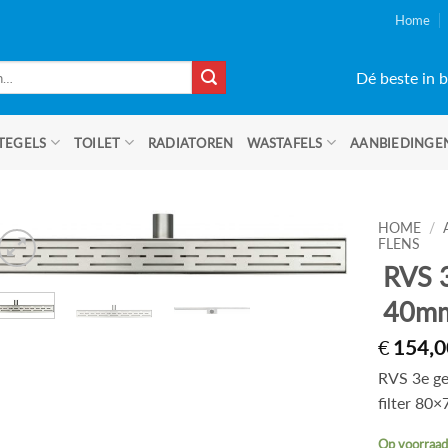
Home
Dé beste in b
TEGELS
TOILET
RADIATOREN
WASTAFELS
AANBIEDINGE
HOME
/
FLENS
RVS 
40mm 
€
154,0
RVS 3e g
filter 80×
Op voorraa