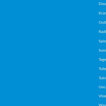
Dou
Kra
Outl
Radi
Spie
Sun
Tege
Toil
Tuin
Unc
Vloe
Was