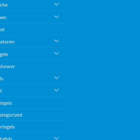
che
nen
et
atoren
gels
shower
ls
et
tegels
ategorized
rtegels
tafels