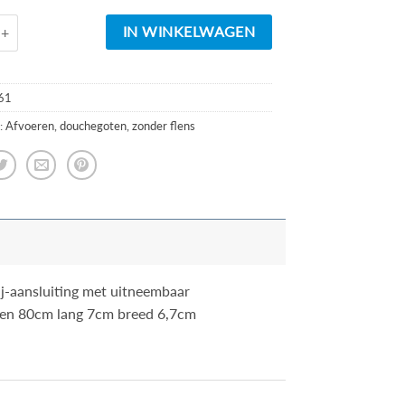
RVS 3e generatie douchegoot 40mm +RVS sifon + filter 80x7 aantal
IN WINKELWAGEN
61
:
Afvoeren
,
douchegoten
,
zonder flens
j-aansluiting met uitneembaar
den 80cm lang 7cm breed 6,7cm