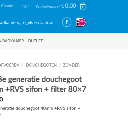
€
0,00
Contact
Login
Winkelwagen /
0
adkamers, tegels en sanitair
N BADKAMER
OUTLET
AFVOEREN
/
DOUCHEGOTEN
/
ZONDER
3e generatie douchegoot
+RVS sifon + filter 80×7
0
eneratie douchegoot 40mm +RVS sifon +
7
d