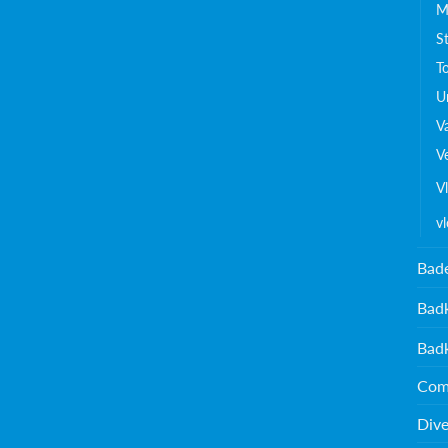
M
S
To
Ur
V
V
V
v
Bad
Bad
Bad
Com
Dive