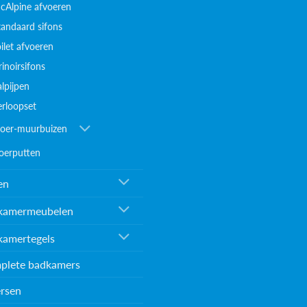
cAlpine afvoeren
tandaard sifons
ilet afvoeren
inoirsifons
alpijpen
erloopset
loer-muurbuizen
loerputten
en
kamermeubelen
kamertegels
plete badkamers
rsen