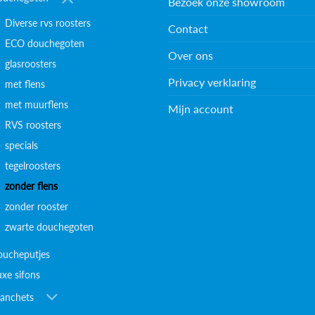
Bezoek onze showroom
Diverse rvs roosters
Contact
ECO douchegoten
Over ons
glasroosters
Privacy verklaring
met flens
met muurflens
Mijn account
RVS roosters
specials
tegelroosters
zonder flens
zonder rooster
zwarte douchegoten
oucheputjes
uxe sifons
anchets