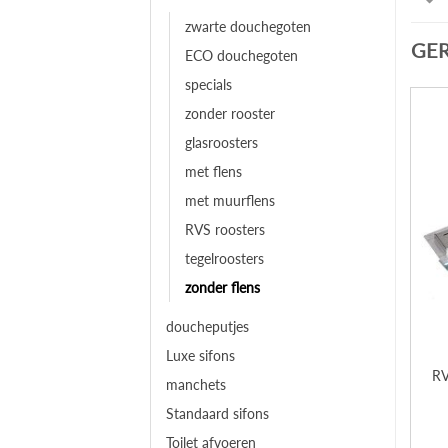
zwarte douchegoten
GE
ECO douchegoten
specials
zonder rooster
glasroosters
met flens
met muurflens
RVS roosters
tegelroosters
zonder flens
doucheputjes
Luxe sifons
RV
manchets
Standaard sifons
Toilet afvoeren