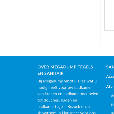
OVER MEGADUMP TEGELS
SAN
EN SANITAIR
Acce
Bij Megadump vindt u alles wat u
Afv
nodig heeft voor uw badkamer,
van kranen en badkamermeubelen
A
tot douches, baden en
B
badkamertegels
. Bezoek onze
showroom in Nunspeet voor ons
d