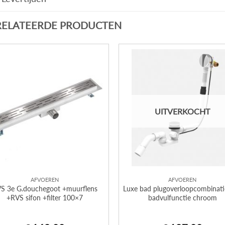
RELATEERDE PRODUCTEN
UITVERKOCHT
AFVOEREN
AFVOEREN
S 3e G.douchegoot +muurflens
Luxe bad plugoverloopcombinati
+RVS sifon +filter 100×7
badvulfunctie chroom