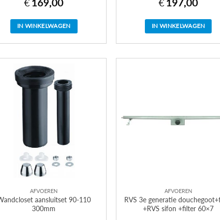
€
169,00
€
197,00
IN WINKELWAGEN
IN WINKELWAGEN
AFVOEREN
AFVOEREN
Wandcloset aansluitset 90-110
RVS 3e generatie douchegoot+f
300mm
+RVS sifon +filter 60×7