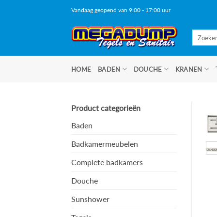
Ga
Vandaag geopend van 9:00 - 17:00 uur
naar
inhoud
Zoeken
naar:
HOME
BADEN
DOUCHE
KRANEN
Product categorieën
Baden
Badkamermeubelen
Complete badkamers
Douche
Sunshower