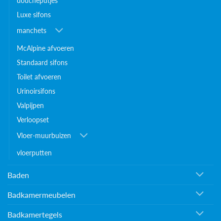
doucheputjes
Luxe sifons
manchets
McAlpine afvoeren
Standaard sifons
Toilet afvoeren
Urinoirsifons
Valpijpen
Verloopset
Vloer-muurbuizen
vloerputten
Baden
Badkamermeubelen
Badkamertegels