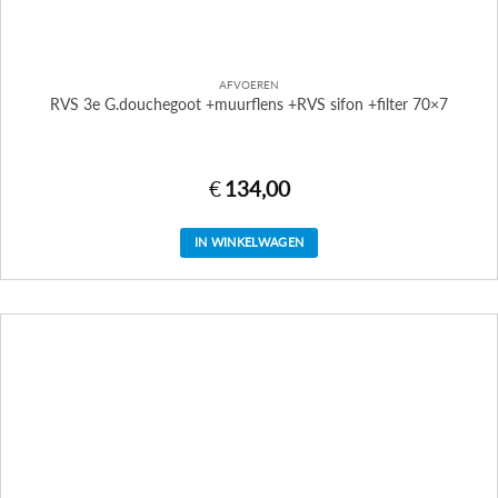
AFVOEREN
RVS 3e G.douchegoot +muurflens +RVS sifon +filter 70×7
€
134,00
IN WINKELWAGEN