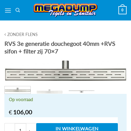
Ga
0
naar
inhoud
ZONDER FLENS
RVS 3e generatie douchegoot 40mm +RVS
sifon + filter zij 70×7
Op voorraad
€
106,00
RVS 3e generatie douchegoot 40mm +RVS sifon + filt
IN WINKELWAGEN