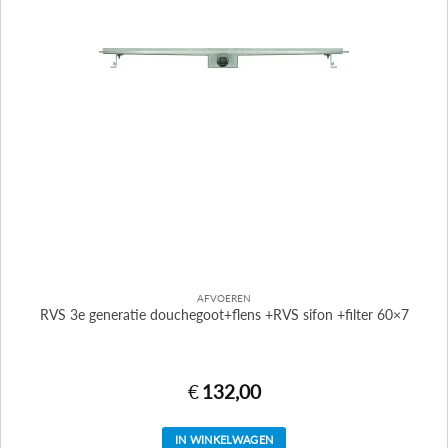
AFVOEREN
RVS 3e generatie douchegoot+flens +RVS sifon +filter 60×7
€
132,00
IN WINKELWAGEN