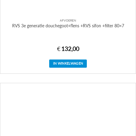
AFVOEREN
RVS 3e generatie douchegoot+flens +RVS sifon +filter 80×7
€
132,00
IN WINKELWAGEN