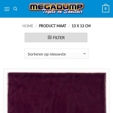
Ga
0
naar
inhoud
HOME
/
PRODUCT MAAT
/
13 X 13 CM
FILTER