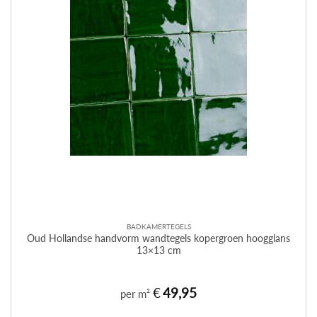
BADKAMERTEGELS
Oud Hollandse handvorm wandtegels kopergroen hoogglans
13×13 cm
€
49,95
per m²