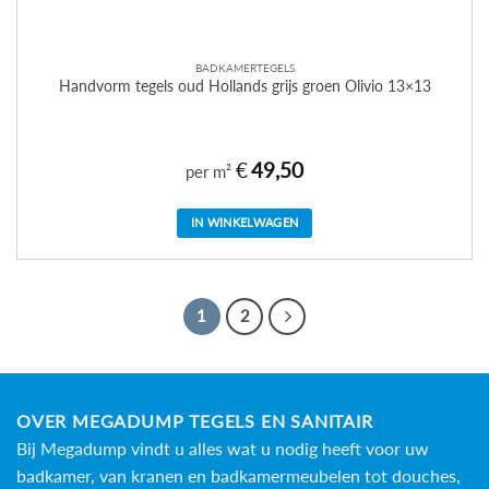
BADKAMERTEGELS
Handvorm tegels oud Hollands grijs groen Olivio 13×13
€
49,50
per m²
IN WINKELWAGEN
1
2
OVER MEGADUMP TEGELS EN SANITAIR
Bij Megadump vindt u alles wat u nodig heeft voor uw
badkamer, van kranen en badkamermeubelen tot douches,