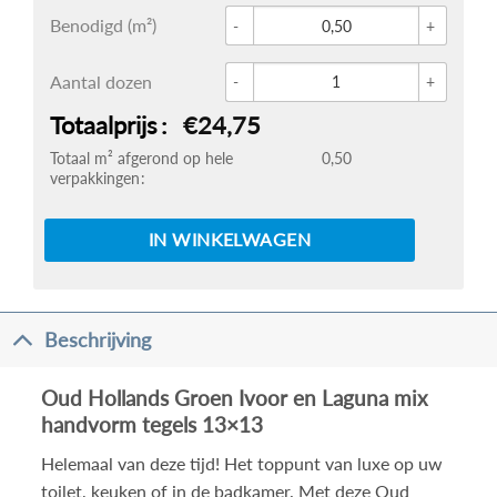
Glace 
Benodigd (m²)
Oud Ho
Aantal dozen
Totaalprijs
€24,75
Totaal m² afgerond op hele
0,50
verpakkingen
IN WINKELWAGEN
Beschrijving
Oud Hollands Groen Ivoor en Laguna mix
handvorm tegels 13×13
Helemaal van deze tijd! Het toppunt van luxe op uw
toilet, keuken of in de badkamer. Met deze Oud