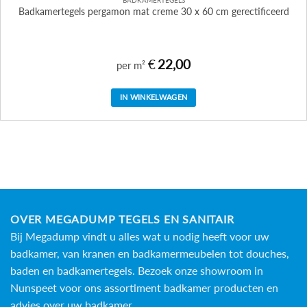
Badkamertegels pergamon mat creme 30 x 60 cm gerectificeerd
€
22,00
per m²
IN WINKELWAGEN
OVER MEGADUMP TEGELS EN SANITAIR
Bij Megadump vindt u alles wat u nodig heeft voor uw
badkamer, van kranen en badkamermeubelen tot douches,
baden en
badkamertegels
. Bezoek onze showroom in
Nunspeet voor ons assortiment badkamer producten en
advies over uw badkamer.