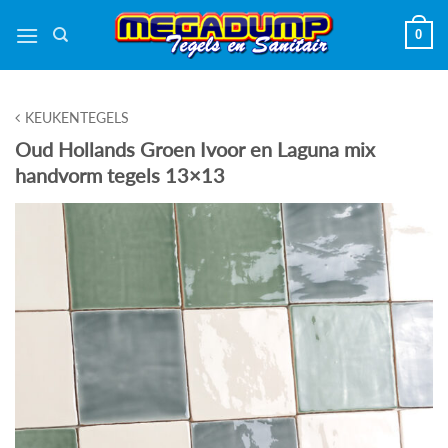
Ga
0
naar
inhoud
KEUKENTEGELS
Oud Hollands Groen Ivoor en Laguna mix
handvorm tegels 13×13