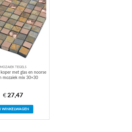
MOZAIEK TEGELS
 koper met glas en noorse
en mozaiek mix 30×30
€
27,47
N WINKELWAGEN