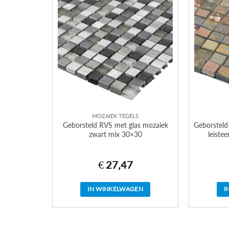
MOZAIEK TEGELS
Geborsteld RVS met glas mozaiek
Geborsteld
zwart mix 30×30
leiste
€
27,47
IN WINKELWAGEN
I