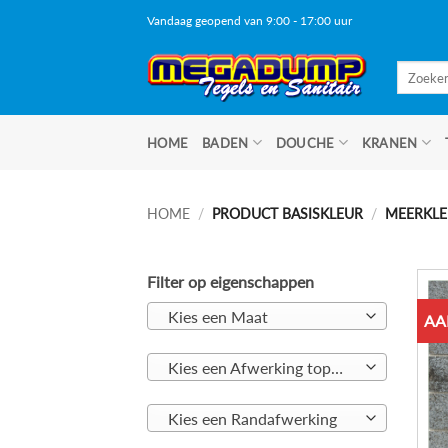
Ga
Vandaag geopend van 9:00 - 17:00 uur
naar
inhoud
Zoeken
naar:
HOME
BADEN
DOUCHE
KRANEN
HOME
/
PRODUCT BASISKLEUR
/
MEERKLE
Filter op eigenschappen
Kies een Maat
AA
Kies een Afwerking toplaag
Kies een Randafwerking