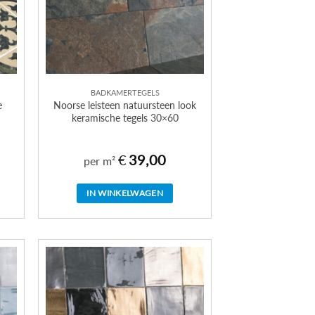
BADKAMERTEGELS
e
Noorse leisteen natuursteen look
keramische tegels 30×60
€
39,00
per m²
IN WINKELWAGEN