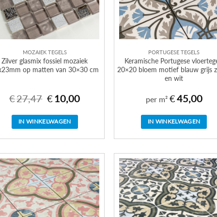
MOZAIEK TEGELS
PORTUGESE TEGELS
Zilver glasmix fossiel mozaiek
Keramische Portugese vloerteg
x23mm op matten van 30×30 cm
20×20 bloem motief blauw grijs 
en wit
€
27,47
€
10,00
€
45,00
Oorspronkelijke
Huidige
per m²
prijs
prijs
was:
is:
€27,47.
€10,00.
IN WINKELWAGEN
IN WINKELWAGEN