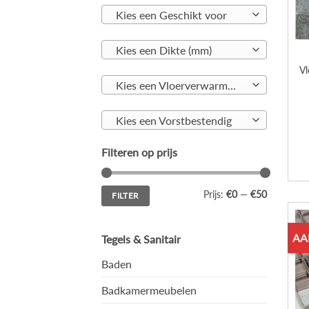
Kies een Geschikt voor
Kies een Dikte (mm)
Vl
Kies een Vloerverwarming geschikt
Kies een Vorstbestendig
Filteren op prijs
Min.
Max.
Prijs:
€0
—
€50
FILTER
prijs
prijs
AA
Tegels & Sanitair
Baden
Badkamermeubelen