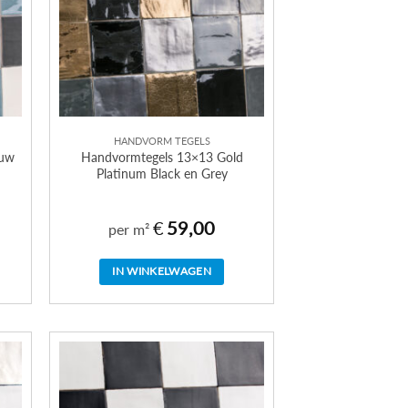
HANDVORM TEGELS
auw
Handvormtegels 13×13 Gold
Platinum Black en Grey
€
59,00
per m²
IN WINKELWAGEN