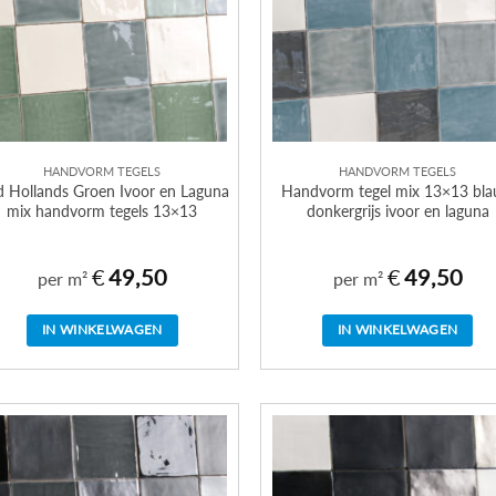
HANDVORM TEGELS
HANDVORM TEGELS
 Hollands Groen Ivoor en Laguna
Handvorm tegel mix 13×13 bl
mix handvorm tegels 13×13
donkergrijs ivoor en laguna
€
49,50
€
49,50
per m²
per m²
IN WINKELWAGEN
IN WINKELWAGEN