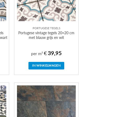
PORTUGESE TEGELS
els
Portugese vintage tegels 20×20 cm
zwart
met blauw grijs en wit
€
39,95
per m²
IN WINKELWAGEN