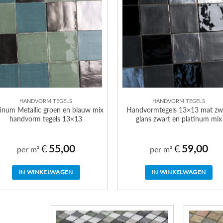
HANDVORM TEGELS
HANDVORM TEGELS
tinum Metallic groen en blauw mix
Handvormtegels 13×13 mat zw
handvorm tegels 13×13
glans zwart en platinum mix
€
55,00
€
59,00
per m²
per m²
IN WINKELWAGEN
IN WINKELWAGEN