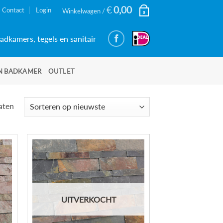
€
0,00
Contact
Login
Winkelwagen /
0
adkamers, tegels en sanitair
N BADKAMER
OUTLET
Gesorteerd
taten
op
nieuwste
UITVERKOCHT