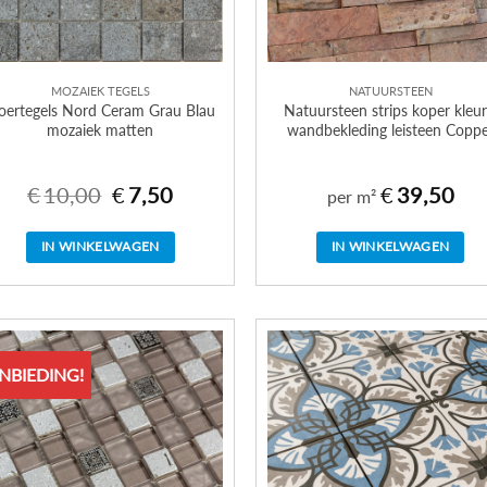
MOZAIEK TEGELS
NATUURSTEEN
oertegels Nord Ceram Grau Blau
Natuursteen strips koper kleur
mozaiek matten
wandbekleding leisteen Coppe
€
10,00
€
7,50
€
39,50
Oorspronkelijke
Huidige
per m²
prijs
prijs
was:
is:
€10,00.
€7,50.
IN WINKELWAGEN
IN WINKELWAGEN
NBIEDING!