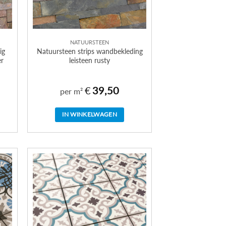
NATUURSTEEN
ig
Natuursteen strips wandbekleding
r
leisteen rusty
€
39,50
per m²
IN WINKELWAGEN