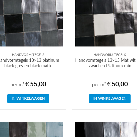
HANDVORM TEGELS
HANDVORM TEGELS
andvormtegels 13×13 platinum
Handvormtegels 13×13 Mat wit
black grey en black matte
zwart en Platinum mix
€
55,00
€
50,00
per m²
per m²
IN WINKELWAGEN
IN WINKELWAGEN