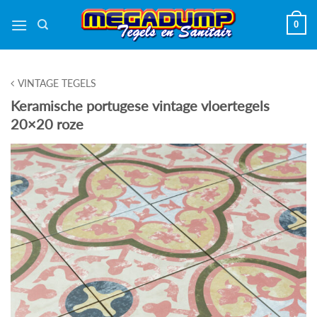
Ga
0
naar
inhoud
VINTAGE TEGELS
Keramische portugese vintage vloertegels
20×20 roze