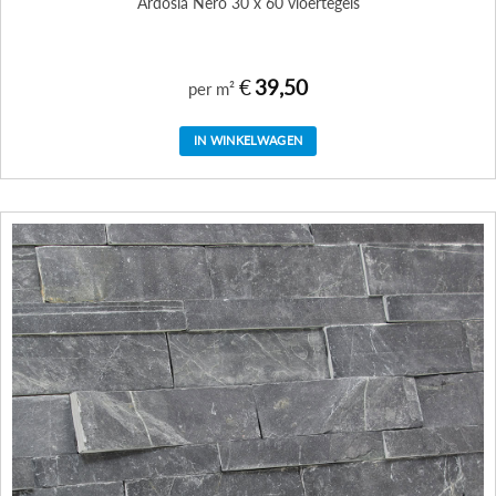
Ardosia Nero 30 x 60 vloertegels
€
39,50
per m²
IN WINKELWAGEN