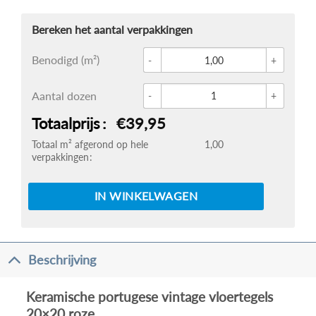
Glace 
Benodigd (m²)
Kerami
Aantal dozen
Totaalprijs
€39,95
Totaal m² afgerond op hele
1,00
verpakkingen
IN WINKELWAGEN
Beschrijving
Keramische portugese vintage vloertegels
20×20 roze