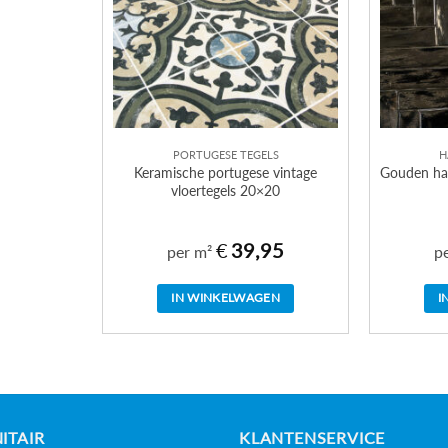
PORTUGESE TEGELS
H
Keramische portugese vintage
Gouden ha
vloertegels 20×20
€
39,95
per m²
p
IN WINKELWAGEN
I
ITAIR
KLANTENSERVICE