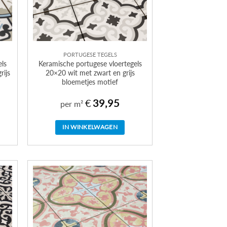
PORTUGESE TEGELS
els
Keramische portugese vloertegels
rijs
20×20 wit met zwart en grijs
bloemetjes motief
€
39,95
per m²
IN WINKELWAGEN