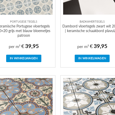
PORTUGESE TEGELS
BADKAMERTEGELS
eramische Portugese vloertegels
Dambord vloertegels zwart wit 
0×20 grijs met blauw bloemetjes
| keramische schaakbord plavui
patroon
€
39,95
€
39,95
per m²
per m²
IN WINKELWAGEN
IN WINKELWAGEN