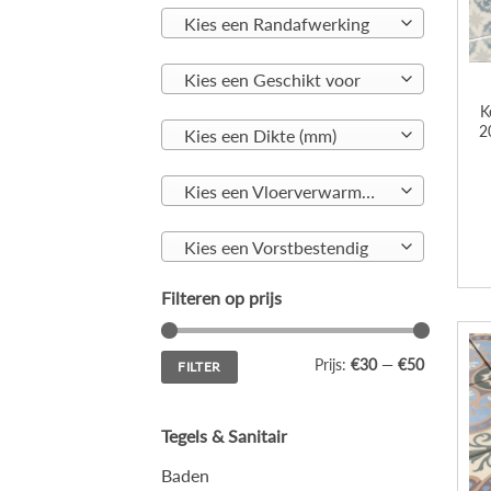
Kies een Randafwerking
Kies een Geschikt voor
K
2
Kies een Dikte (mm)
Kies een Vloerverwarming geschikt
Kies een Vorstbestendig
Filteren op prijs
Min.
Max.
Prijs:
€30
—
€50
FILTER
prijs
prijs
Tegels & Sanitair
Baden