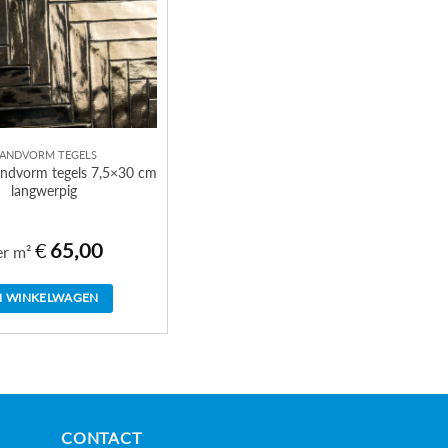
ANDVORM TEGELS
ndvorm tegels 7,5×30 cm
langwerpig
€
65,00
er m²
N WINKELWAGEN
CONTACT