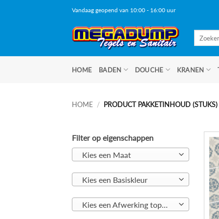
Ga
Vandaag geopend van 10:00 - 16:00 uur
naar
inhoud
Zoeken
naar:
HOME
BADEN
DOUCHE
KRANEN
HOME
/
PRODUCT PAKKETINHOUD (STUKS
Filter op eigenschappen
Kies een Maat
Kies een Basiskleur
Kies een Afwerking toplaag