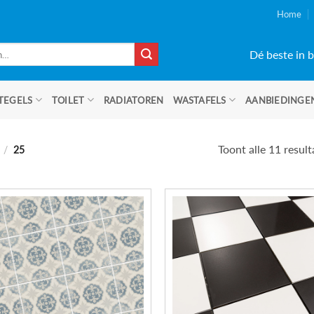
Home
Dé beste in b
TEGELS
TOILET
RADIATOREN
WASTAFELS
AANBIEDINGE
Toont alle 11 resul
)
/
25