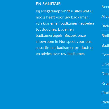
EN SANITAIR
Acce
Bij Megadump vindt u alles wat u
Afv
nodig heeft voor uw badkamer,
van kranen en badkamermeubelen
Bad
tot douches, baden en
badkamertegels
. Bezoek onze
Bad
showroom in Nunspeet voor ons
Bad
assortiment badkamer producten
en advies over uw badkamer.
Com
Dive
Dou
Kra
Outl
Radi