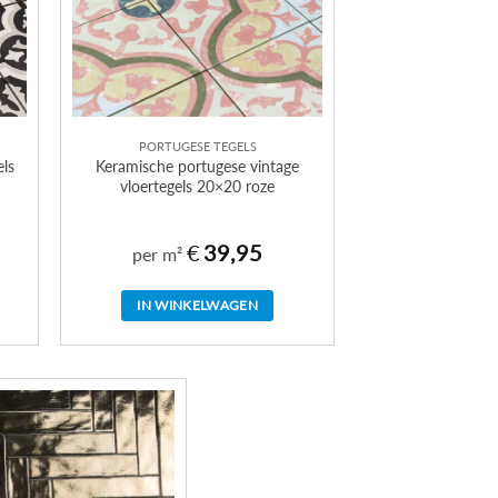
PORTUGESE TEGELS
els
Keramische portugese vintage
vloertegels 20×20 roze
€
39,95
per m²
IN WINKELWAGEN