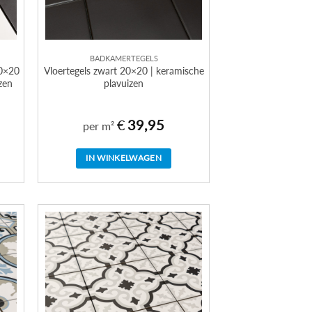
BADKAMERTEGELS
20×20
Vloertegels zwart 20×20 | keramische
zen
plavuizen
€
39,95
per m²
IN WINKELWAGEN