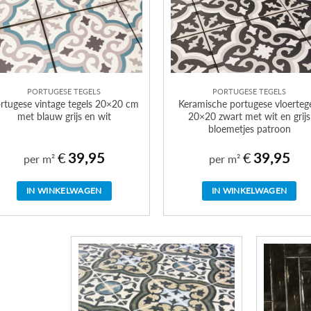
PORTUGESE TEGELS
PORTUGESE TEGELS
rtugese vintage tegels 20×20 cm
Keramische portugese vloerteg
met blauw grijs en wit
20×20 zwart met wit en grijs
bloemetjes patroon
€
39,95
€
39,95
per m²
per m²
IN WINKELWAGEN
IN WINKELWAGEN