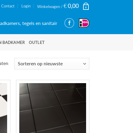
€
0,00
Contact
Login
Winkelwagen /
0
adkamers, tegels en sanitair
N BADKAMER
OUTLET
Gesorteerd
taten
op
nieuwste