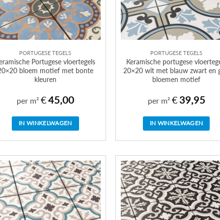
PORTUGESE TEGELS
PORTUGESE TEGELS
eramische Portugese vloertegels
Keramische portugese vloerteg
20×20 bloem motief met bonte
20×20 wit met blauw zwart en g
kleuren
bloemen motief
€
45,00
€
39,95
per m²
per m²
IN WINKELWAGEN
IN WINKELWAGEN