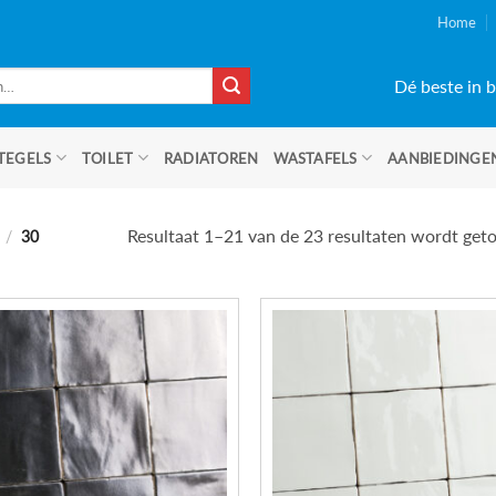
Home
Dé beste in b
TEGELS
TOILET
RADIATOREN
WASTAFELS
AANBIEDINGE
Resultaat 1–21 van de 23 resultaten wordt get
)
/
30