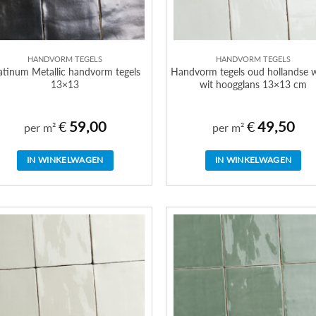
HANDVORM TEGELS
HANDVORM TEGELS
atinum Metallic handvorm tegels
Handvorm tegels oud hollandse w
13×13
wit hoogglans 13×13 cm
€
59,00
€
49,50
per m²
per m²
IN WINKELWAGEN
IN WINKELWAGEN