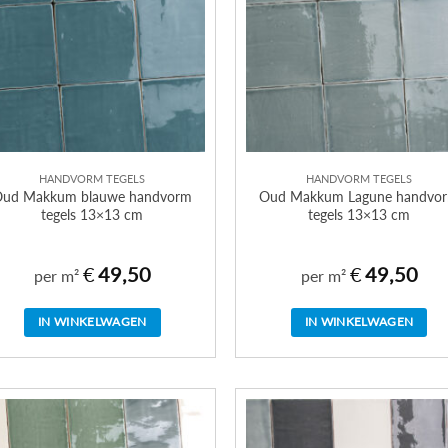
HANDVORM TEGELS
HANDVORM TEGELS
Oud Makkum blauwe handvorm
Oud Makkum Lagune handvo
tegels 13×13 cm
tegels 13×13 cm
€
49,50
€
49,50
per m²
per m²
IN WINKELWAGEN
IN WINKELWAGEN