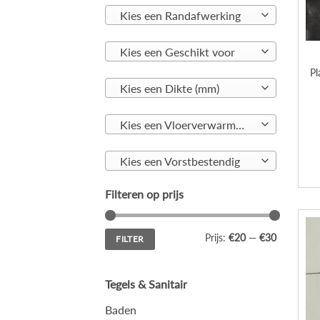
Kies een Randafwerking
Kies een Geschikt voor
Pl
Kies een Dikte (mm)
Kies een Vloerverwarming geschikt
Kies een Vorstbestendig
Filteren op prijs
Min.
Max.
Prijs:
€20
—
€30
FILTER
prijs
prijs
Tegels & Sanitair
Baden