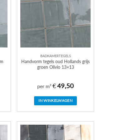
BADKAMERTEGELS
rm
Handvorm tegels oud Hollands grijs
groen Olivio 13×13
€
49,50
per m²
IN WINKELWAGEN