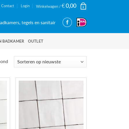
€
0,00
Contact
Login
Winkelwagen /
0
adkamers, tegels en sanitair
N BADKAMER
OUTLET
Gesorteerd
oond
op
nieuwste