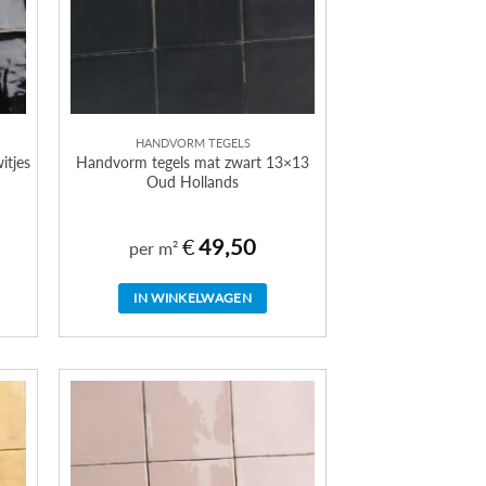
HANDVORM TEGELS
itjes
Handvorm tegels mat zwart 13×13
Oud Hollands
€
49,50
per m²
IN WINKELWAGEN