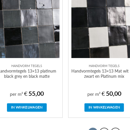
HANDVORM TEGELS
HANDVORM TEGELS
andvormtegels 13×13 platinum
Handvormtegels 13×13 Mat wit
black grey en black matte
zwart en Platinum mix
€
55,00
€
50,00
per m²
per m²
IN WINKELWAGEN
IN WINKELWAGEN