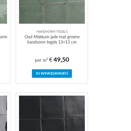
HANDVORM TEGELS
vorm
Oud Makkum jade mat groene
handvorm tegels 13×13 cm
€
49,50
per m²
IN WINKELWAGEN