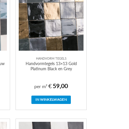
HANDVORM TEGELS
auw
Handvormtegels 13×13 Gold
Platinum Black en Grey
€
59,00
per m²
IN WINKELWAGEN