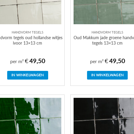
HANDVORM TEGELS
HANDVORM TEGELS
dvorm tegels oud hollandse witjes
Oud Makkum jade groene hand
ivoor 13×13 cm
tegels 13×13 cm
€
49,50
€
49,50
per m²
per m²
IN WINKELWAGEN
IN WINKELWAGEN