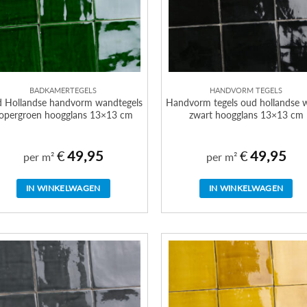
BADKAMERTEGELS
HANDVORM TEGELS
 Hollandse handvorm wandtegels
Handvorm tegels oud hollandse w
opergroen hoogglans 13×13 cm
zwart hoogglans 13×13 cm
€
49,95
€
49,95
per m²
per m²
IN WINKELWAGEN
IN WINKELWAGEN