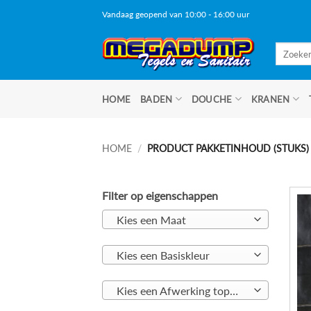
Ga
Vandaag geopend van 10:00 - 16:00 uur
naar
inhoud
Zoeken
naar:
HOME
BADEN
DOUCHE
KRANEN
HOME
/
PRODUCT PAKKETINHOUD (STUKS
Filter op eigenschappen
Kies een Maat
Kies een Basiskleur
Kies een Afwerking toplaag