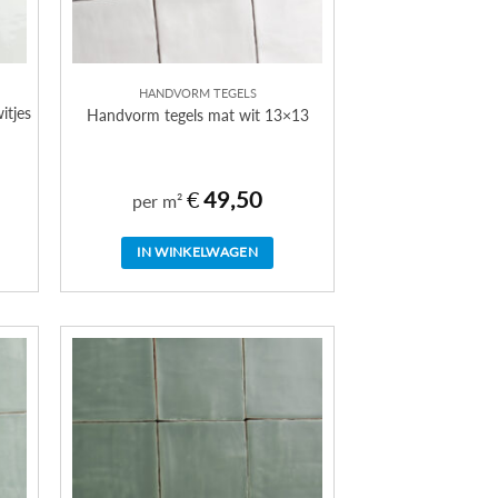
HANDVORM TEGELS
itjes
Handvorm tegels mat wit 13×13
€
49,50
per m²
IN WINKELWAGEN