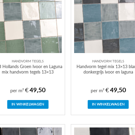
HANDVORM TEGELS
HANDVORM TEGELS
 Hollands Groen Ivoor en Laguna
Handvorm tegel mix 13×13 bl
mix handvorm tegels 13×13
donkergrijs ivoor en laguna
€
49,50
€
49,50
per m²
per m²
IN WINKELWAGEN
IN WINKELWAGEN