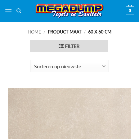
Ga
0
naar
inhoud
HOME
/
PRODUCT MAAT
/
60 X 60 CM
FILTER