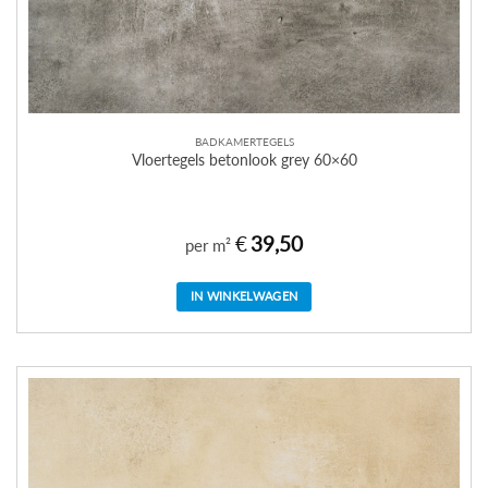
BADKAMERTEGELS
Vloertegels betonlook grey 60×60
€
39,50
per m²
IN WINKELWAGEN