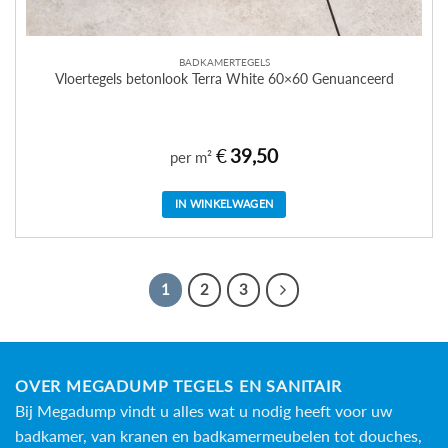
BADKAMERTEGELS
Vloertegels betonlook Terra White 60×60 Genuanceerd
€
39,50
per m²
IN WINKELWAGEN
1
2
3
OVER MEGADUMP TEGELS EN SANITAIR
Bij Megadump vindt u alles wat u nodig heeft voor uw
badkamer, van kranen en badkamermeubelen tot douches,