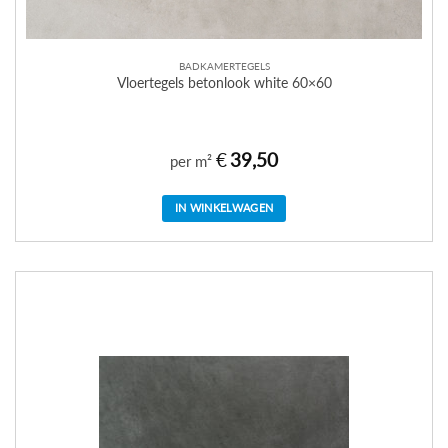
BADKAMERTEGELS
Vloertegels betonlook white 60×60
€
39,50
per m²
IN WINKELWAGEN