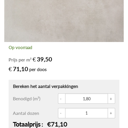
Op voorraad
€
39,50
Prijs per m²
€
71,10
per doos
Glace 
Benodigd (m²)
Vloert
Aantal dozen
Totaalprijs
€71,10