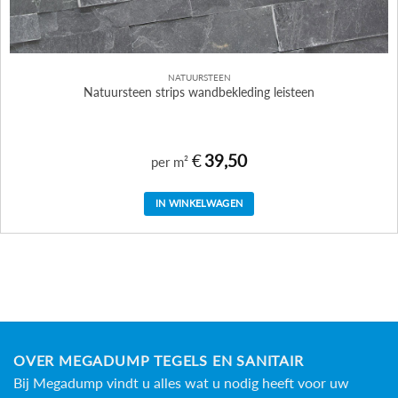
NATUURSTEEN
Natuursteen strips wandbekleding leisteen
€
39,50
per m²
IN WINKELWAGEN
OVER MEGADUMP TEGELS EN SANITAIR
Bij Megadump vindt u alles wat u nodig heeft voor uw