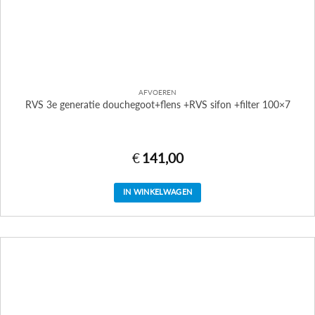
AFVOEREN
RVS 3e generatie douchegoot+flens +RVS sifon +filter 100×7
€
141,00
IN WINKELWAGEN