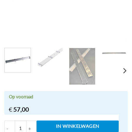
Op voorraad
€
57,00
RVS tegelrooster tbv douchegoot 100x7 aantal
IN WINKELWAGEN