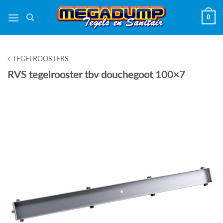
Ga
0
naar
inhoud
TEGELROOSTERS
RVS tegelrooster tbv douchegoot 100×7