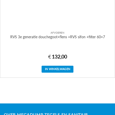
AFVOEREN
RVS 3e generatie douchegoot+flens +RVS sifon +filter 60×7
€
132,00
IN WINKELWAGEN
OVER MEGADUMP TEGELS EN SANITAIR