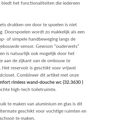
g biedt het functionaliteiten die iedereen
ets drukken om door te spoelen is niet
g. Doorspoelen wordt zo makkelijk als een
k op- of simpele handbeweging langs de
ngebouwde sensor. Gewoon “ouderwets”
en is natuurlijk ook mogelijk door het
je aan de zijkant van de ombouw te
 Het reservoir is geschikt voor vrijwel
dcloset. Combineer dit artikel met onze
fort rimless wand-douche wc (32.3630 )
echte high-tech toiletruimte.
uik te maken van aluminium en glas is dit
itermate geschikt voor vochtige ruimten en
 schoon te maken.