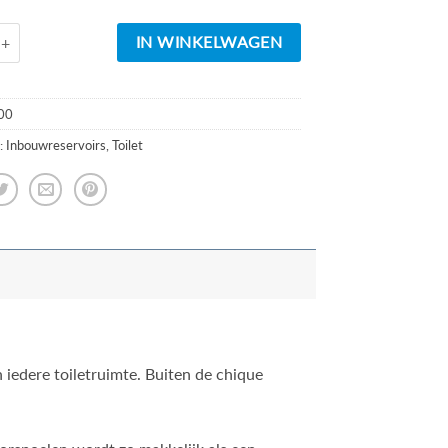
d
Sensor voorzetreservoir+ombouw wit aantal
IN WINKELWAGEN
00
:
Inbouwreservoirs
,
Toilet
 iedere toiletruimte. Buiten de chique