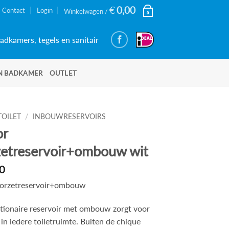
€
0,00
Contact
Login
Winkelwagen /
0
adkamers, tegels en sanitair
N BADKAMER
OUTLET
TOILET
/
INBOUWRESERVOIRS
or
zetreservoir+ombouw wit
0
oorzetreservoir+ombouw
utionaire reservoir met ombouw zorgt voor
in iedere toiletruimte. Buiten de chique