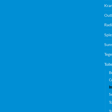
Kra
Outl
Radi
Spie
Sun
Tege
Toil
B
C
I
S
T
To