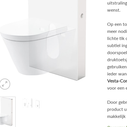
uitstralin
wenst.
Op een to
meer nodi
lichte ti
subtiel i
doorspoel
druktoets
gebruiken.
ieder wan
Vesta-Com
voor een 
Door gebr
product u
makkelijk