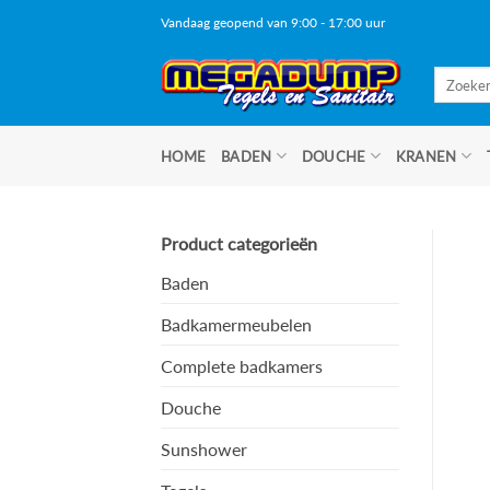
Ga
Vandaag geopend van 9:00 - 17:00 uur
naar
inhoud
Zoeken
naar:
HOME
BADEN
DOUCHE
KRANEN
Product categorieën
Baden
Badkamermeubelen
Complete badkamers
Douche
Sunshower