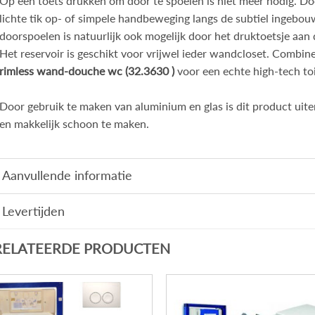
Op een toets drukken om door te spoelen is niet meer nodig. Do
lichte tik op- of simpele handbeweging langs de subtiel ingeb
doorspoelen is natuurlijk ook mogelijk door het druktoetsje aan
Het reservoir is geschikt voor vrijwel ieder wandcloset. Combine
rimless wand-douche wc (32.3630 )
voor een echte high-tech toi
Door gebruik te maken van aluminium en glas is dit product uit
en makkelijk schoon te maken.
Aanvullende informatie
Levertijden
RELATEERDE PRODUCTEN