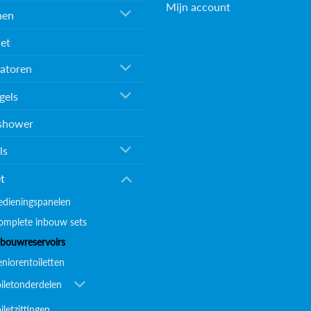
Mijn account
nen
et
atoren
gels
shower
ls
et
edieningspanelen
omplete inbouw sets
nbouwreservoirs
eniorentoiletten
oiletonderdelen
iletzittingen