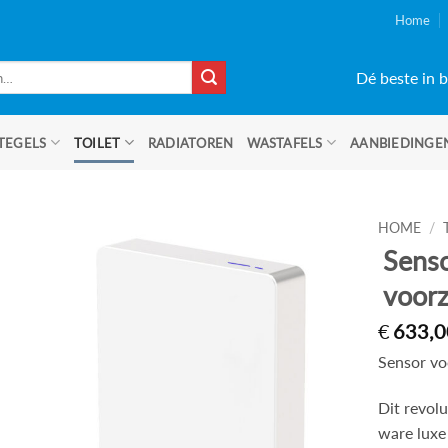
Home
Dé beste in b
TEGELS
TOILET
RADIATOREN
WASTAFELS
AANBIEDINGE
HOME
/
Sens
voor
€
633,0
Sensor v
Dit revol
ware luxe 