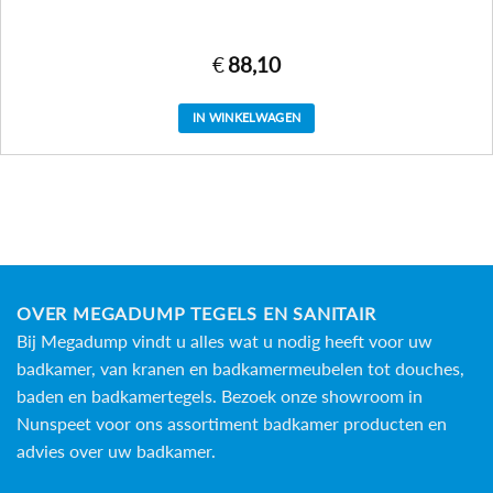
€
88,10
IN WINKELWAGEN
OVER MEGADUMP TEGELS EN SANITAIR
Bij Megadump vindt u alles wat u nodig heeft voor uw
badkamer, van kranen en badkamermeubelen tot douches,
baden en
badkamertegels
. Bezoek onze showroom in
Nunspeet voor ons assortiment badkamer producten en
advies over uw badkamer.