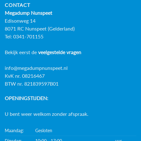
CONTACT
Megadump Nunspeet
Edisonweg 14
8071 RC Nunspeet (Gelderland)
Tel: 0341-701155
Bekijk eerst de
veelgestelde vragen
info@megadumpnunspeet.nl
KvK nr. 08216467
BTW nr. 821839597B01
OPENINGSTIJDEN:
U bent weer welkom zonder afspraak.
Maandag:
Gesloten
Dinsdag:
10:00 - 17:00
uur