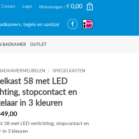
€
0,00
Contact
Login
Winkelwagen /
0
adkamers, tegels en sanitair
N BADKAMER
OUTLET
BADKAMERMEUBELEN
/
SPIEGELKASTEN
elkast 58 met LED
chting, stopcontact en
elaar in 3 kleuren
349,00
st 58 met LED verlichting, stopcontact en
 in 3 kleuren