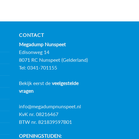
heeft
meerdere
variaties.
Deze
optie
CONTACT
kan
Megadump Nunspeet
gekozen
worden
Edisonweg 14
op
8071 RC Nunspeet (Gelderland)
de
Tel: 0341-701155
productpagina
Bekijk eerst de
veelgestelde
vragen
info@megadumpnunspeet.nl
KvK nr. 08216467
BTW nr. 821839597B01
OPENINGSTIJDEN: