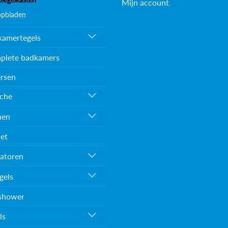
Mijn account
opbladen
kamertegels
plete badkamers
rsen
che
nen
et
atoren
gels
shower
ls