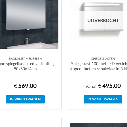
UITVERKOCHT
BADKAMERMEUBELEN
SPIEGELKASTEN
uxe spiegelkast +Led verlichting
Spiegelkast 100 met LED verlich
90x60x14cm
stopcontact en schakelaar in 3 k
€
569,00
€
495,00
Vanaf
IN WINKELWAGEN
IN WINKELWAGEN
Dit
product
heeft
meerdere