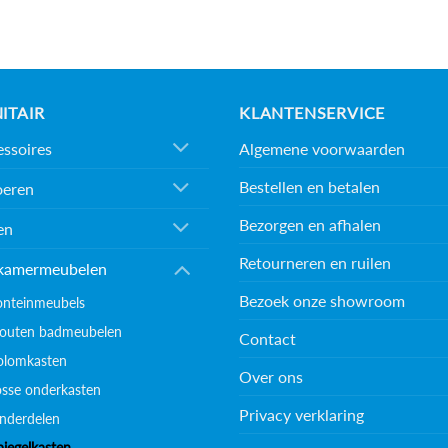
ITAIR
KLANTENSERVICE
Algemene voorwaarden
ssoires
Bestellen en betalen
oeren
Bezorgen en afhalen
en
Retourneren en ruilen
kamermeubelen
Bezoek onze showroom
onteinmeubels
outen badmeubelen
Contact
olomkasten
Over ons
osse onderkasten
Privacy verklaring
nderdelen
piegelkasten