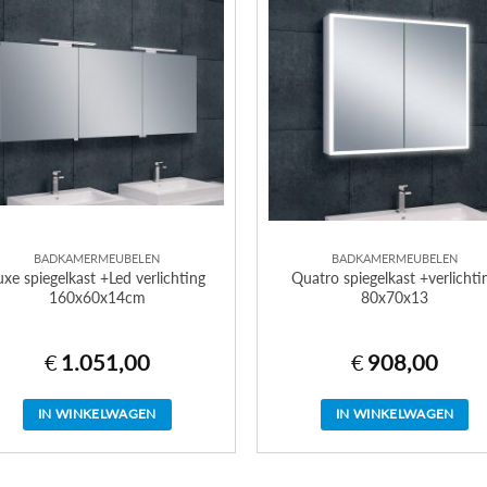
variaties.
Deze
optie
kan
gekozen
worden
op
de
productpagin
BADKAMERMEUBELEN
BADKAMERMEUBELEN
uxe spiegelkast +Led verlichting
Quatro spiegelkast +verlichti
160x60x14cm
80x70x13
€
1.051,00
€
908,00
IN WINKELWAGEN
IN WINKELWAGEN