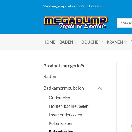
Ga
Vandaag geopend van 9:00 - 17:00 uur
naar
inhoud
Zoeken
naar:
HOME
BADEN
DOUCHE
KRANEN
Product categorieën
Baden
Badkamermeubelen
Onderdelen
Houten badmeubelen
Losse onderkasten
Kolomkasten
Spiegelkasten