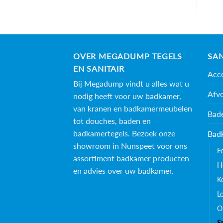
OVER MEGADUMP TEGELS
SAN
EN SANITAIR
Acce
Bij Megadump vindt u alles wat u
Afv
nodig heeft voor uw badkamer,
van kranen en badkamermeubelen
Bad
tot douches, baden en
badkamertegels
. Bezoek onze
Bad
showroom in Nunspeet voor ons
F
assortiment badkamer producten
H
en advies over uw badkamer.
K
L
O
S