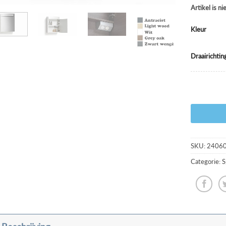
Artikel is n
Kleur
Draairichtin
SKU:
2406
Categorie:
S