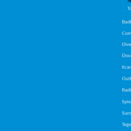
T
Bad
Com
Dive
Dou
Kra
Outl
Radi
Spie
Sun
Tege