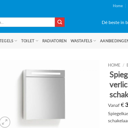
Home
Dé beste in b
TEGELS
TOILET
RADIATOREN
WASTAFELS
AANBIEDINGE
HOME
/
Spieg
verli
schak
€
Vanaf
Spiegelka
schakelaar