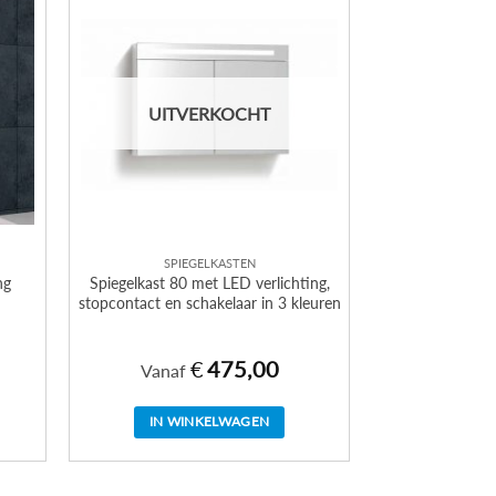
UITVERKOCHT
a
SPIEGELKASTEN
ng
Spiegelkast 80 met LED verlichting,
stopcontact en schakelaar in 3 kleuren
€
475,00
Vanaf
IN WINKELWAGEN
Dit
product