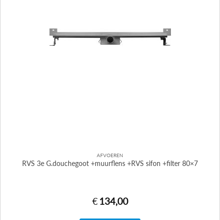
AFVOEREN
RVS 3e G.douchegoot +muurflens +RVS sifon +filter 80×7
€
134,00