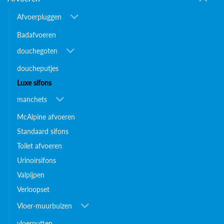
Afvoerpluggen
Badafvoeren
douchegoten
doucheputjes
Luxe sifons
manchets
McAlpine afvoeren
Standaard sifons
Toilet afvoeren
Urinoirsifons
Valpijpen
Verloopset
Vloer-muurbuizen
vloerputten