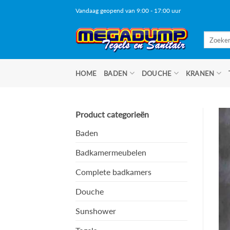
Ga
Vandaag geopend van 9:00 - 17:00 uur
naar
inhoud
Zoeken
naar:
HOME
BADEN
DOUCHE
KRANEN
Product categorieën
Baden
Badkamermeubelen
Complete badkamers
Douche
Sunshower