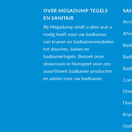
OVER MEGADUMP TEGELS
SAN
EN SANITAIR
Acce
Bij Megadump vindt u alles wat u
Afv
nodig heeft voor uw badkamer,
van kranen en badkamermeubelen
Bad
tot douches, baden en
badkamertegels
. Bezoek onze
Bad
showroom in Nunspeet voor ons
Bad
assortiment badkamer producten
en advies over uw badkamer.
Com
Dive
Dou
Kra
Outl