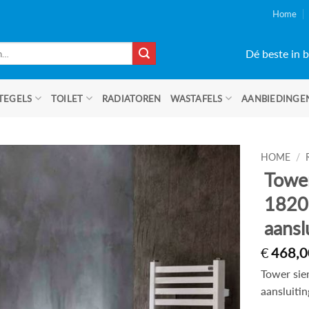
Home
Dé beste in b
TEGELS
TOILET
RADIATOREN
WASTAFELS
AANBIEDINGE
HOME
/
Tower
1820
aansl
€
468,0
Tower sie
aansluitin