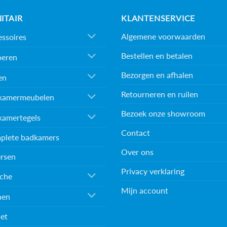
ITAIR
KLANTENSERVICE
Algemene voorwaarden
ssoires
Bestellen en betalen
oeren
Bezorgen en afhalen
en
Retourneren en ruilen
kamermeubelen
Bezoek onze showroom
kamertegels
Contact
plete badkamers
Over ons
rsen
Privacy verklaring
che
Mijn account
nen
et