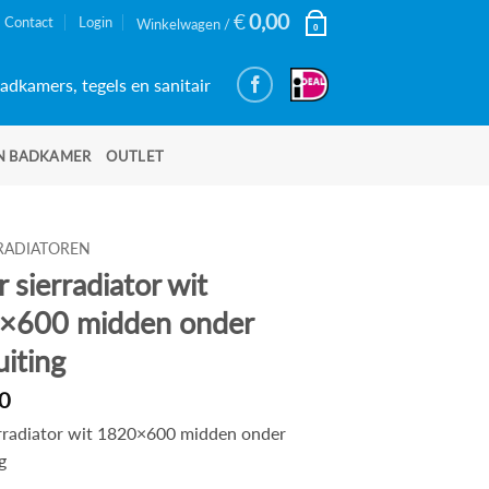
€
0,00
Contact
Login
Winkelwagen /
0
adkamers, tegels en sanitair
N BADKAMER
OUTLET
RADIATOREN
 sierradiator wit
×600 midden onder
uiting
0
rradiator wit 1820×600 midden onder
g