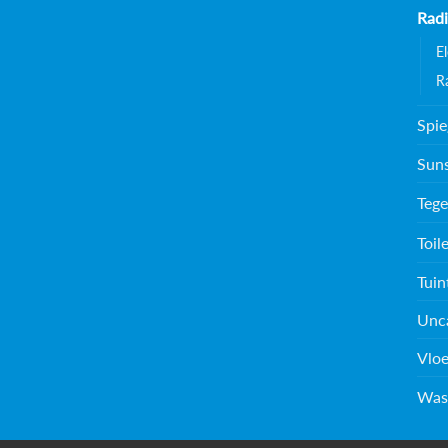
Radi
E
R
Spie
Sun
Tege
Toil
Tuin
Unc
Vloe
Was