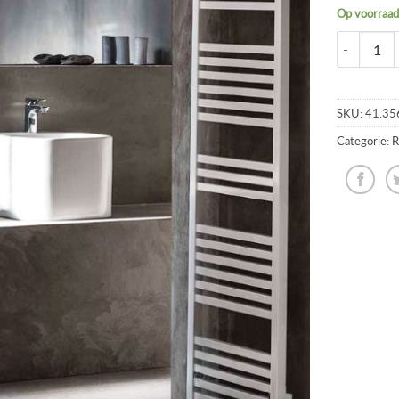
Op voorraa
SKU:
41.35
Categorie:
R