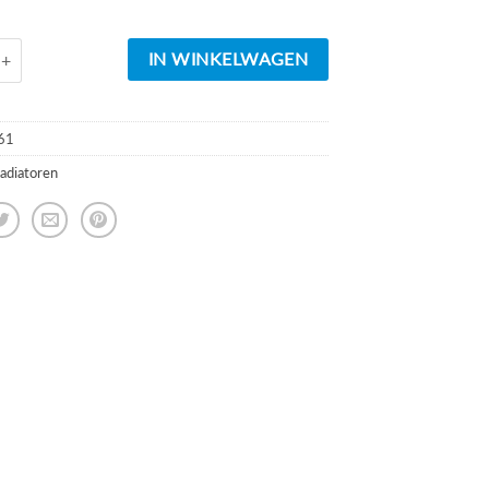
d
Tower sierradiator wit 1820x600 midden onder aansluiting aantal
IN WINKELWAGEN
61
adiatoren