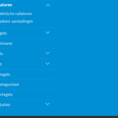
atoren
lektrische radiatoren
adiator aansluitingen
gels
shower
ls
et
tegels
ategorized
rtegels
tafels