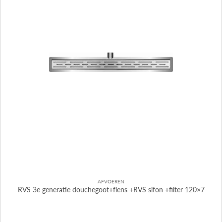
AFVOEREN
RVS 3e generatie douchegoot+flens +RVS sifon +filter 120×7