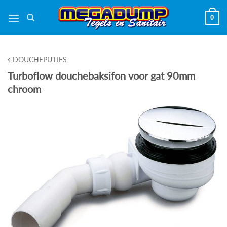
Ga
0
naar
inhoud
DOUCHEPUTJES
Turboflow douchebaksifon voor gat 90mm
chroom