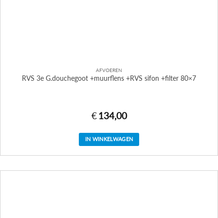
AFVOEREN
RVS 3e G.douchegoot +muurflens +RVS sifon +filter 80×7
€
134,00
IN WINKELWAGEN