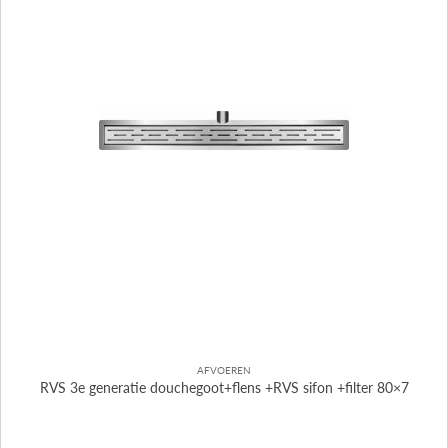
AFVOEREN
RVS 3e generatie douchegoot+flens +RVS sifon +filter 80×7