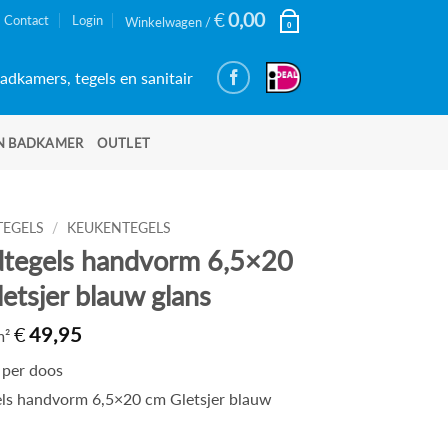
€
0,00
Contact
Login
Winkelwagen /
0
adkamers, tegels en sanitair
N BADKAMER
OUTLET
TEGELS
/
KEUKENTEGELS
tegels handvorm 6,5×20
etsjer blauw glans
€
49,95
 m²
per doos
ls handvorm 6,5×20 cm Gletsjer blauw