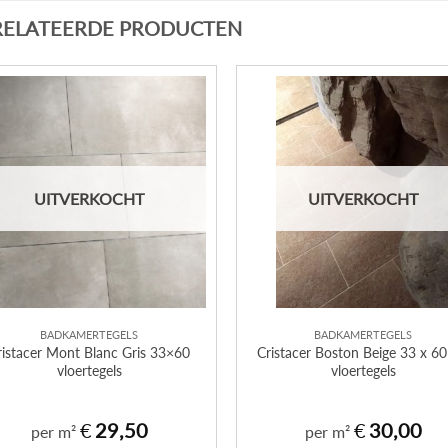
RELATEERDE PRODUCTEN
UITVERKOCHT
UITVERKOCHT
BADKAMERTEGELS
BADKAMERTEGELS
ristacer Mont Blanc Gris 33×60
Cristacer Boston Beige 33 x 6
vloertegels
vloertegels
€
29,50
€
30,00
per m²
per m²