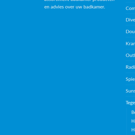
en advies over uw badkamer.
Com
Dive
Dou
Kra
Outl
Radi
Spie
Sun
Tege
B
H
H