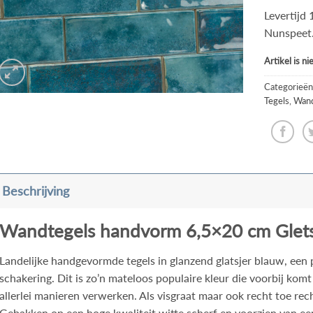
Levertijd 
Nunspeet
Artikel is n
Categorieën
Tegels
,
Wand
Beschrijving
Wandtegels handvorm 6,5×20 cm Gletsj
Landelijke handgevormde tegels in glanzend glatsjer blauw, een 
schakering. Dit is zo’n mateloos populaire kleur die voorbij komt
allerlei manieren verwerken. Als visgraat maar ook recht toe rec
Gebakken op een hoge kwaliteit witte scherf en voorzien van een