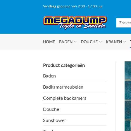
Ga
Vandaag geopend van 9:00 - 17:00 uur
naar
inhoud
Zoeken
naar:
HOME
BADEN
DOUCHE
KRANEN
Product categorieën
Baden
Badkamermeubelen
Complete badkamers
Douche
Sunshower