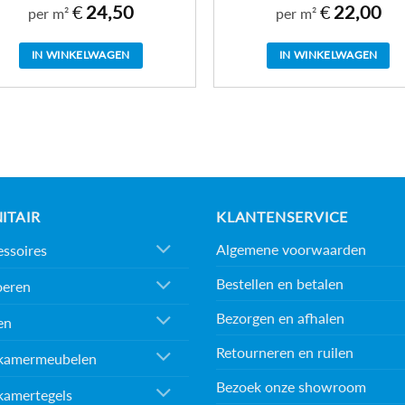
€
24,50
€
22,00
per m²
per m²
IN WINKELWAGEN
IN WINKELWAGEN
ITAIR
KLANTENSERVICE
Algemene voorwaarden
ssoires
Bestellen en betalen
oeren
Bezorgen en afhalen
en
Retourneren en ruilen
kamermeubelen
Bezoek onze showroom
kamertegels