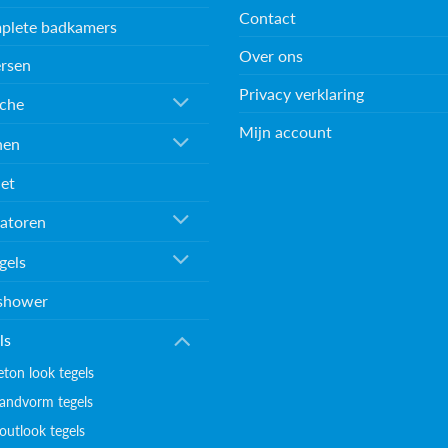
Contact
plete badkamers
Over ons
rsen
Privacy verklaring
che
Mijn account
nen
et
atoren
gels
shower
ls
eton look tegels
andvorm tegels
outlook tegels