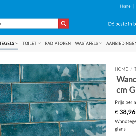
Home
Dé beste in b
TEGELS
TOILET
RADIATOREN
WASTAFELS
AANBIEDINGE
HOME
/
Wand
cm Gl
Prijs per
€
38,96
Wandtege
glans