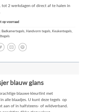
1 tot 2 werkdagen of direct af te halen in
.
iet op voorraad
:
Badkamertegels
,
Handvorm tegels
,
Keukentegels
,
tegels
er blauw glans
prachtige blauwe kleurtint met
 in alle blaadjes. U kunt deze tegels op
ht aan of in halfsteens- of wildverband.
 prachtige dikke glazuurlaag.