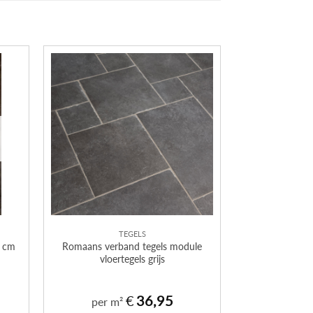
TEGELS
0 cm
Romaans verband tegels module
vloertegels grijs
€
36,95
per m²