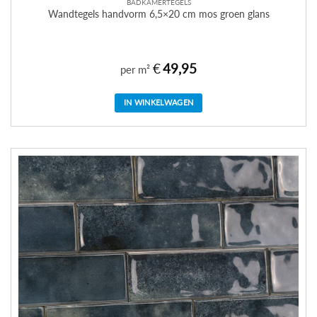
BADKAMERTEGELS
Wandtegels handvorm 6,5×20 cm mos groen glans
€
49,95
per m²
IN WINKELWAGEN