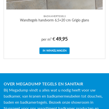
BADKAMERTEGELS
Wandtegels handvorm 6,5×20 cm Grigio glans
€
49,95
per m²
IN WINKELWAGEN
OVER MEGADUMP TEGELS EN SANITAIR
Bij Megadump vindt u alles wat u nodig heeft voor uw
badkamer, van kranen en badkamermeubelen tot douches,
baden en
badkamertegels
. Bezoek onze showroom in
Nunspeet voor ons assortiment badkamer producten en