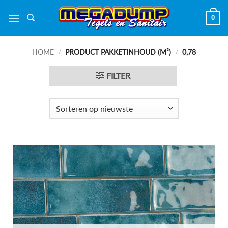
Ga
0
naar
inhoud
HOME
/
PRODUCT PAKKETINHOUD (M²)
/
0,78
FILTER