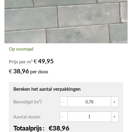
Op voorraad
€
49,95
Prijs per m²
€
38,96
per doos
Glace 
Benodigd (m²)
Wandte
Aantal dozen
Totaalprijs
€38,96