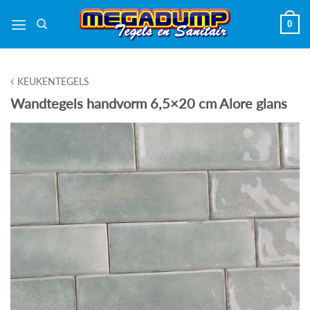
Ga
0
naar
inhoud
KEUKENTEGELS
Wandtegels handvorm 6,5×20 cm Alore glans