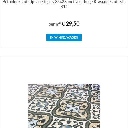
Betonlook antislip vloertegels 33×33 met zeer hoge R-waarde anti-slip
R11
€
29,50
per m²
IN WINKELWAGEN