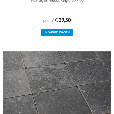
Vloertegels Ardosia Grigio 60 x 60
€
39,50
per m²
IN WINKELWAGEN