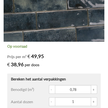
Op voorraad
€
49,95
Prijs per m²
€
38,96
per doos
Glace 
Benodigd (m²)
Wandte
Aantal dozen