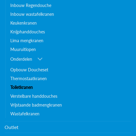
Inbouw Regendouche
Inbouw wastafelkranen
Keukenkranen
Knijphanddouches
Lima mengkranen
Muuruitlopen
Onderdelen
Opbouw Doucheset
Thermostaatkranen
Toiletkranen
Verstelbare handdouches
Vrijstaande badmengkranen
Wastafelkranen
Outlet