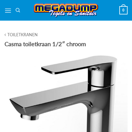
Ga
0
naar
inhoud
TOILETKRANEN
Casma toiletkraan 1/2″ chroom